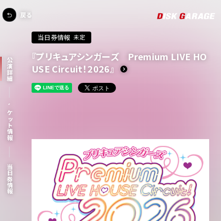
戻る
当日券情報
未定
『プリキュアシンガーズ Premium LIVE HO
公演詳細
USE Circuit！2026』
チケット情報
当日券情報