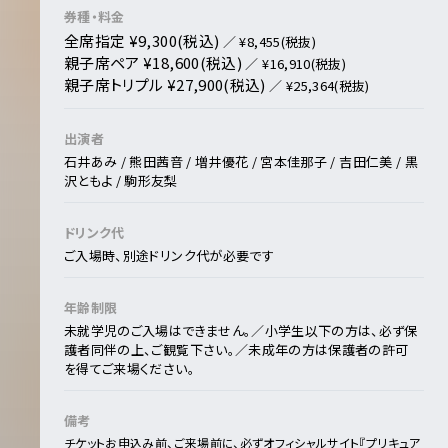
券種・料金
全席指定 ¥9,300(税込)
／ ¥8,455(税抜)
親子席ペア ¥18,600(税込)
／ ¥16,910(税抜)
親子席トリプル ¥27,900(税込)
／ ¥25,364(税抜)
出演者
石井あみ / 熊田茜音 / 増井優花 / 宮本佳那子 / 吉田仁美 / 黒
沢ともよ / 駒形友梨
ドリンク代
ご入場時、別途ドリンク代が必要です
年齢制限
未就学児のご入場はできません。／小学生以下の方は、必ず保
護者同伴の上、ご観覧下さい。／未成年の方は保護者の許可
を得てご来場ください。
備考
チケットお申込み前、ご来場前に、必ずオフィシャルサイト
『プリキュア