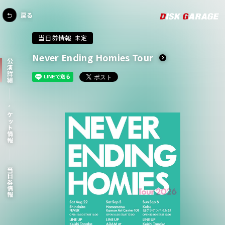
戻る
当日券情報
未定
Never Ending Homies Tour
公演詳細
チケット情報
当日券情報