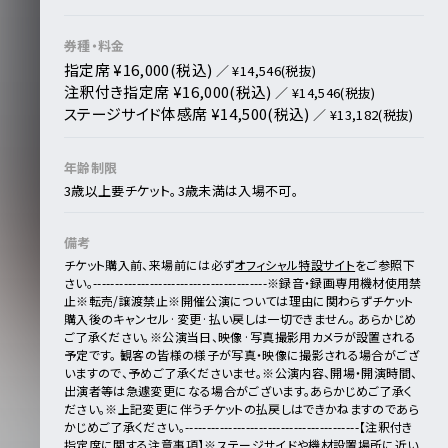
券種・料金
指定席 ¥16,000(税込)
／ ¥14,546(税抜)
注釈付き指定席 ¥16,000(税込)
／ ¥14,546(税抜)
ステージサイド体感席 ¥14,500(税込)
／ ¥13,182(税抜)
年齢制限
3歳以上要チケット。3歳未満は入場不可。
備考
チケット購入前、来場前には必ず
オフィシャル特設サイト
をご参照下
さい。
----------------------------------------
※録音・録画専用機材使用禁
止
※転売/譲渡禁止
※開催公演については理由に関わらずチケット
購入後のキャンセル·変更·払い戻しは一切できません。 あらかじめ
ご了承ください。
※公演当日、映像·写真撮影用カメラが設置される
予定です。 観客の皆様の様子が写真・映像に撮影される場合がござ
いますので、予めご了承くださいませ。
※公演内容、開場・開演時間、
出演者等は急遽変更になる場合がございます。あらかじめご了承く
ださい。
※上記変更に伴うチケットの払戻しはできかねますのであら
かじめご了承ください。
----------------------------------------
【注釈付き
指定席に関する注意事項】
※ステージサイドや機材設置場所に近い