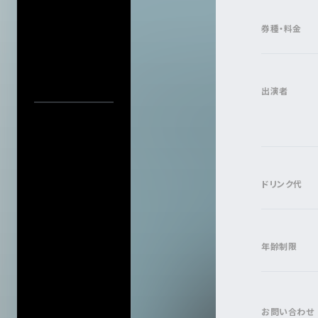
プライバシーポ
アーティスト・公演名で探す
このサイトにつ
券種・料金
サイトマップ
会社情報
株式会社ディス
公演日カレ
出演者
会社概要
公演日で探す
採用について
年
当日券情報
会場で探す
ドリンク代
今週発売の公演
入力内容をクリ
年齢制限
お問い合わせ