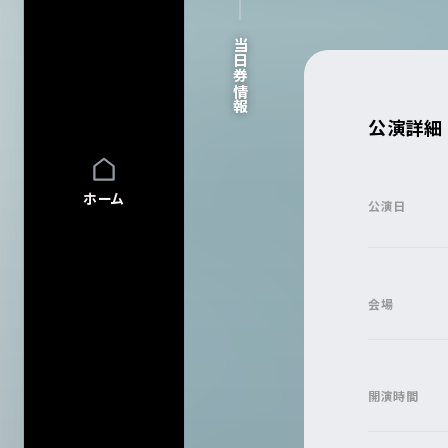
FAQ
FAQの内容をキーワード
当日券情報
INFO
INFO一覧
DI:GA
DI:GA ONLIN
公演詳細
フリーペーパー 
企業・
学校の方へ
イベント協賛に
ホーム
公演日
広告掲載につ
会館自主公演
学園祭お問い
チケットの団体
会場
グループ鑑賞に
その他情報
興行主の同意
転売チケット報
開演時間
サイト
について
特定商取引法