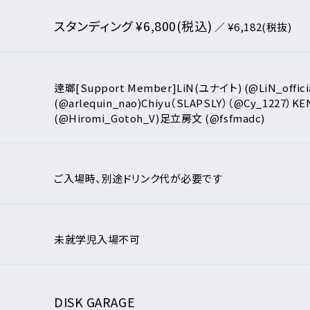
リシー
スタンディング ¥6,800(税込)
いて
／ ¥6,182(税抜)
クガレージ
ンダー
逹瑯
[Support Member]
LiN(ユナイト) (@LiN_offici
(@arlequin_nao)
Chiyu（SLAPSLY）（@Cy_1227）
KEN
(@Hiromi_Gotoh_V)
足立房文 (@fsfmadc)
月
日
アーティスト・
イベント一覧
ご入場時、別途ドリンク代が必要です
新着公演
未就学児入場不可
ア
DISK GARAGE