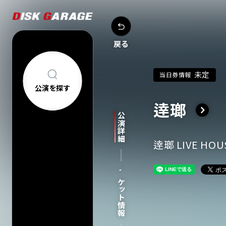
戻る
未定
当日券情報
公演を探す
逹瑯
公演を探す
アーティスト・
公演詳細
新着公演
FAQ
公演日カレン
逹瑯 LIVE HO
今週発売の公
当日券情報
チケットの買い方について
購入後
チケット情報
中止/延期の公
コンサートについて
車椅子でのご来
過去公演
祝い花・プレゼントについて
ヘルプ
会場一覧