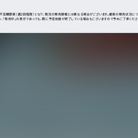
不定期更新（週2回程度）となり、現況の販売情報とは異なる場合がございます。最新の販売状況に
め、「発売中」の表示であっても、既に予定枚数が終了している場合もございますので予めご了承くださ