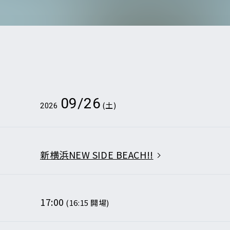
から検索
E
DI:GA
ついて
09/26
(土)
2026
いて
事業のご案内
合わせ
販売について
新横浜NEW SIDE BEACH!!
ついて
なきチケット転売の禁止
告フォーム
17:00
(16:15 開場)
の表示