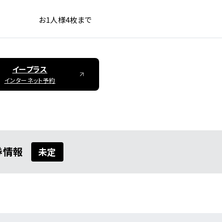
お1人様4枚まで
イープラス
インターネット予約
詳しく公演を
探す
券情報
未定