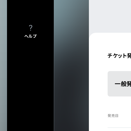
ヘルプ
チケット
会場一
一般
発売日