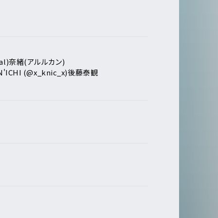
al)
奈緒(アルルカン)
'ICHI (@x_knic_x)
後藤泰観