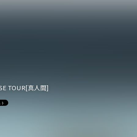
イベント一覧
ダー
USE TOUR[真人間]
演
のチケットについて
演
場・配慮対応について
その他