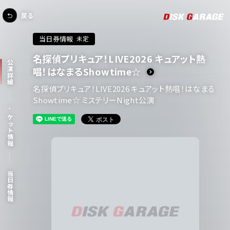
戻る
当日券情報
未定
名探偵プリキュア！LIVE2026 キュアット熱
公演詳細
唱！はなまるShowtime☆
名探偵プリキュア！LIVE2026 キュアット熱唱！はなまる
Showtime☆ ミステリーNight公演
チケット情報
当日券情報