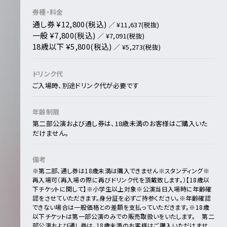
券種・料金
通し券 ¥12,800(税込)
／ ¥11,637(税抜)
一般 ¥7,800(税込)
／ ¥7,091(税抜)
18歳以下 ¥5,800(税込)
／ ¥5,273(税抜)
ドリンク代
ご入場時、別途ドリンク代が必要です
年齢制限
第二部公演および通し券は、18歳未満のお客様はご購入いた
だけません。
備考
※第二部、通し券は18歳未満は購入できません
※スタンディング
※
再⼊場可（再⼊場の際に再びドリンク代を頂戴致します。）
【18歳以
下チケットに関して】
※小学生以上対象
※公演当日入場時に年齢確
認をさせていただきます。身分証を必ずご持参ください。
※年齢確認
できない場合は一般価格との差額を支払っていただきます。
※18歳
以下チケットは第一部公演のみでの販売取扱いをいたします。
第二
部公演および通し券は、18歳未満のお客様はご購入いただけませ