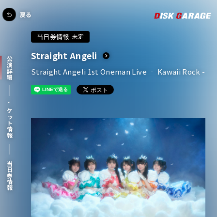
戻る
当日券情報
未定
Straight Angeli
公演詳細
Straight Angeli 1st Oneman Live ‐ Kawaii Rock -
チケット情報
当日券情報