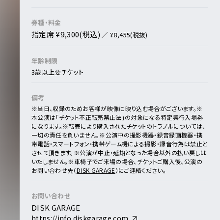
券種・料金
指定席 ¥9,300(税込)
／ ¥8,455(税抜)
年齢制限
3歳以上要チケット
備考
※当⽇、収録のためお客様が映像に映り込む場合がございます。
※
本公演は「チケット不正転売禁止法」の対象になる特定興行入場券
になります。
※転売により購入されたチケットのトラブルについては、
一切の責任を負いません。
※公演中の撮影機器・録⾳録画機器・携
帯電話・スマートフォン・携帯ゲーム機による撮影・録⾳⾏為は禁⽌と
させて頂きます。
※公演が中止・延期となった場合以外の払い戻しは
いたしません。
※⾞椅⼦でご来場の場合、チケットご購入後、公演の
お問い合わせ先（
DISK GARAGE
）にご連絡ください。
お問い合わせ
DISK GARAGE
https://info.diskgarage.com