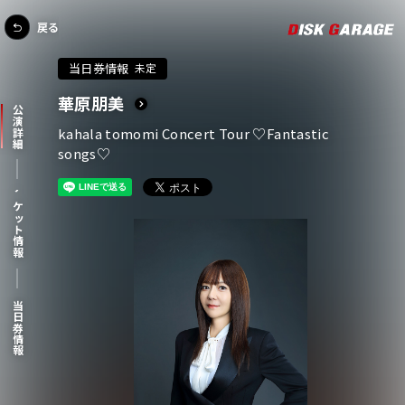
戻る
当日券情報
未定
華原朋美
公演詳細
kahala tomomi Concert Tour ♡Fantastic
songs♡
チケット情報
当日券情報