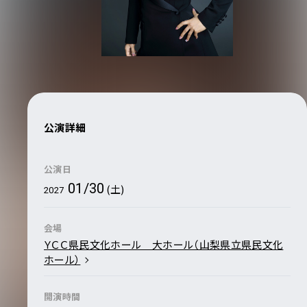
公演詳細
公演日
01/30
(土)
2027
会場
ＹＣＣ県民文化ホール 大ホール（山梨県立県民文化
ホール）
開演時間