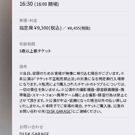
16:30
(16:00 開場)
券種・料金
指定席 ¥9,300(税込)
／ ¥8,455(税抜)
年齢制限
3歳以上要チケット
備考
※当⽇、収録のためお客様が映像に映り込む場合がございます。
※
本公演は「チケット不正転売禁止法」の対象になる特定興行入場券
になります。
※転売により購入されたチケットのトラブルについては、
一切の責任を負いません。
※公演中の撮影機器・録⾳録画機器・携
帯電話・スマートフォン・携帯ゲーム機による撮影・録⾳⾏為は禁⽌と
させて頂きます。
※公演が中止・延期となった場合以外の払い戻しは
いたしません。
※⾞椅⼦でご来場の場合、チケットご購入後、公演の
お問い合わせ先（
DISK GARAGE
）にご連絡ください。
お問い合わせ
DISK GARAGE