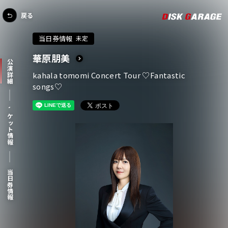
戻る
当日券情報
未定
華原朋美
公演詳細
kahala tomomi Concert Tour ♡Fantastic
songs♡
チケット情報
当日券情報