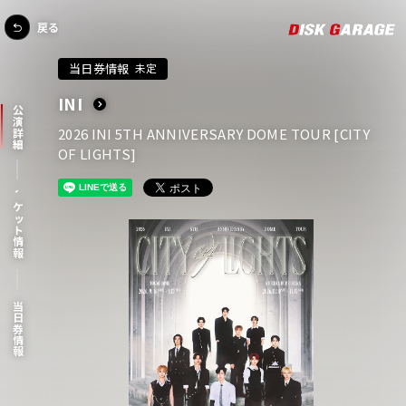
戻る
当日券情報
未定
INI
公演詳細
2026 INI 5TH ANNIVERSARY DOME TOUR [CITY
OF LIGHTS]
チケット情報
当日券情報