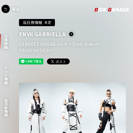
戻る
当日券情報
未定
ENVii GABRIELLA
公演詳細
CABARET ENGAB vol.6 ～Dark Side of
TRIGENESICA～
チケット情報
当日券情報