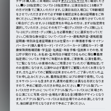
チケット購入前、ご来場前には必ず
オフィシャルサイト
をご確認くださ
い。
■U-18指定席について
U-18指定席は、公演日当日に18歳以下
の方が対象でご購入いただけます。
公演日当日入場口にて年齢確認
をさせていただきますので必ず年齢を確認出来る身分証明書をご持
参ください。
ご持参いただけない場合はご入場をお断りさせていただ
く場合がございます。
U-18指定席をお申込みの方は、まずは指定席を
選択していただき、さらにその先で「一般(グッズ付き・グッズ無し)」と
「U-18(グッズ付き・グッズ無し)」を必要枚数ごとに選択を行ってくだ
さい。
〇有効な身分証について
・パスポート
・運転免許証
・運転経歴
証明書
・特別永住者証明書または在留カード
・障害者手帳
・マイナン
バーカード(個人番号カード)
・マイナンバーカード（通知カード）
・健
康保険資格確認書
・学生証
・社員証
・年金手帳
・住民票
※その他、官
公庁が発行する、お名前・生年月日が確認できるものに限る
■着席
指定席について
お子様やご年配のお客様、ご家族等、公演を着席し
てご覧になりたいお客様の為にご用意させていただく「着席指定」で
のお座席になります。公演中は必ず着席でご観覧いただくお席となり
ます。
立ち上がってのご観覧は出来ませんので、ご了承いただいた上
でお申し込みください。
尚、着席指定席にはプロ野球で使用している
エキサイトシートも含まれます。通常の座席とは異なる形状となりま
すので、予めご確認いただきお申込みください。
■アクリル製プレー
トパス付きチケットについて
※アクリル製プレートパスはご来場され
る公演ごとに写真・日付・会場名が異なる全3種類のデザインとなり
ます。
※アクリル製プレートパスは当日会場でのみのお渡しとなりま
す。後日郵送不可となりますので予めご了承ください。