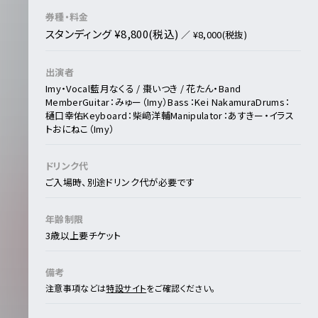
券種・料金
スタンディング ¥8,800(税込)
／ ¥8,000(税抜)
出演者
Imy
・Vocal
藍月なくる / 棗いつき / 花たん
・Band
Member
Guitar：みゅー（Imy）
Bass：Kei Nakamura
Drums：
樋口幸佑
Keyboard：柴﨑洋輔
Manipulator：あすきー
・イラス
ト
おにねこ（Imy）
ドリンク代
ご入場時、別途ドリンク代が必要です
年齢制限
3歳以上要チケット
備考
注意事項などは
特設サイト
をご確認ください。