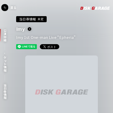
戻る
当日券情報
未定
Imy
公演詳細
Imy 1st One-man Live “Epheria”
チケット情報
当日券情報