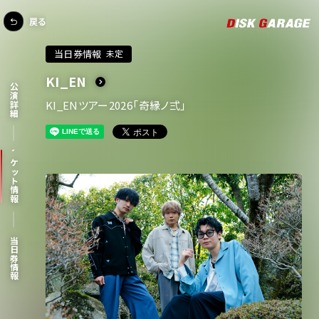
戻る
当日券情報
未定
KI_EN
公演詳細
KI_ENツアー2026「奇縁ノ弍」
チケット情報
当日券情報