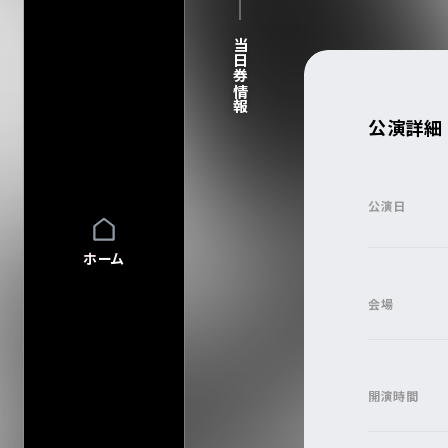
FAQ
FAQの内容をキーワード
当日券情報
INFO
INFO一覧
DI:GA
DI:GA ONLIN
公演詳細
フリーペーパー 
企業・
学校の方へ
イベント協賛に
公演日
広告掲載につ
会館自主公演
ホーム
学園祭お問い
チケットの団体
会場
グループ鑑賞に
その他情報
興行主の同意
転売チケット報
開演時間
サイト
について
特定商取引法