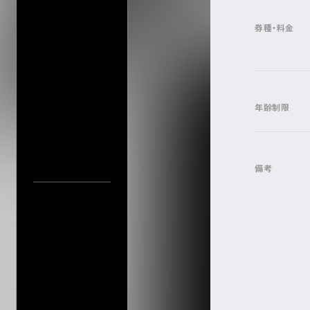
プライバシーポ
このサイトにつ
券種・料金
サイトマップ
会社情報
株式会社ディス
会社概要
アーティスト・公演名で探す
年齢制限
採用について
公演日カレ
備考
公演日で探す
年
当日券情報
会場で探す
今週発売の公演