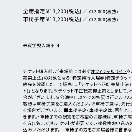
リシー
全席指定 ¥13,200(税込)
いて
／ ¥12,000(税抜)
車椅子席 ¥13,200(税込)
／ ¥12,000(税抜)
クガレージ
未就学児入場不可
ンダー
チケット購入前、ご来場前には必ず
オフィシャルサイト
を
売禁止法」の対象となる「特定興行入場券(特定チケット)
絡先を確認した上で販売し、「チケット不正転売禁止法」
月
日
ト)」となります。
※チケット不正転売抑止策としまして、
アーティスト・
合がございます。
※公演中止以外での払戻は行いません
イベント一覧
客様は車椅子席をご購入ください。
※車椅子席は、先行
る場合がございます。
■車椅子席
・車椅子席は、原則と
きます。
・車椅子での観覧をご希望のお客様は、車椅子席
る方(1名まで)もチケットが必要です。
・複数枚お申込み
新着公演
込みいただけます。
車椅子の方をご来場者様に含まない