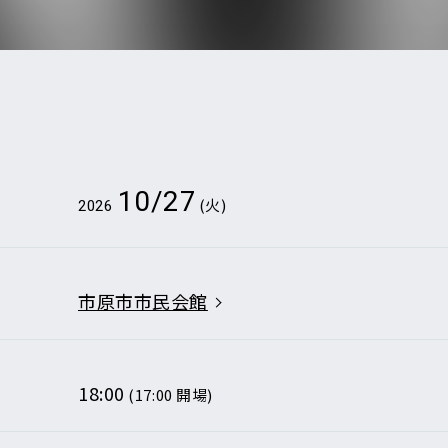
から検索
E
DI:GA
ついて
10/27
(火)
2026
いて
事業のご案内
合わせ
販売について
市原市市民会館
ついて
なきチケット転売の禁止
告フォーム
18:00
(17:00 開場)
の表示