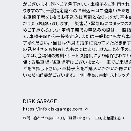
がございます。何卒ご了承下さい。
・車椅子をご利用さ
ア
りますので、一般指定席へのお申込みはご遠慮いただき
も車椅子席を1枚でお申込みは可能となりますが、基本
だくようお願い致します。
災害時・緊急時にスタッフのお
めご了承ください。
・車椅子席でお申込みの際は、一般指
で、車椅子席から一般指定席、または一般指定席から車
了承ください。
・当日は係員の指示に従っていただきます
の見やすさをお約束したものではありませんことを予め
しては、会場側の規則・サービス提供により確保されて
保する駐車場・降車場所はございません。
車でご来場さ
どをお探し下さい。
・車椅子席をご購入いただいた際には
いただく必要がございます。
例：手動、電動、ストレッチ
DISK GARAGE
https://info.diskgarage.com
お問い合わせの前にFAQをご確認ください。
FAQを確認する