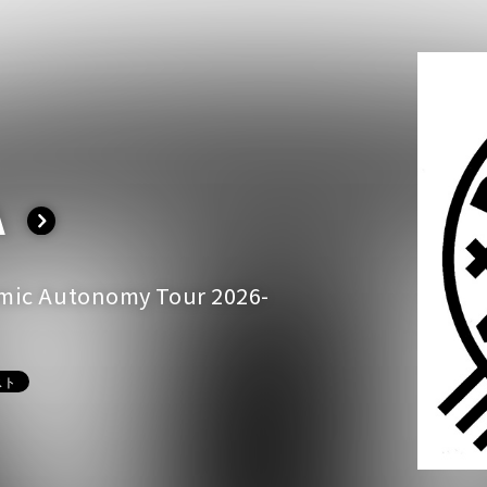
A
イベント一覧
ic Autonomy Tour 2026-
ダー
演
のチケットについて
演
場・配慮対応について
その他