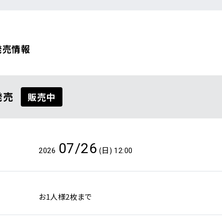
覧
発売情報
発売
販売中
07/26
(日)
2026
12:00
お1人様2枚まで
詳しく公演を
探す