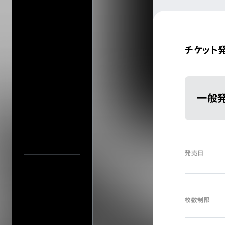
会場一
チケット
一般
発売日
枚数制限
中止／延期の
過去の公演
検索
公演