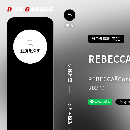
戻る
未定
当日券情報
公演を探す
REBECC
公演を探す
アーティスト・
公演詳細
新着公演
FAQ
REBECCA『Cosm
公演日カレン
2027』
今週発売の公
当日券情報
チケットの買い方について
購入後
チケット情報
中止/延期の公
コンサートについて
車椅子でのご来
過去公演
祝い花・プレゼントについて
ヘルプ
会場一覧