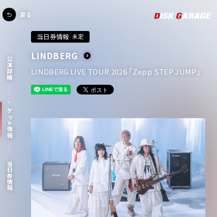
戻る
当日券情報
未定
LINDBERG
公演詳細
LINDBERG LIVE TOUR 2026 「Zepp STEP JUMP」
チケット情報
当日券情報