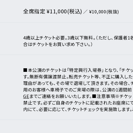
リシー
全席指定 ¥11,000(税込)
いて
／ ¥10,000(税抜)
クガレージ
ンダー
4歳以上チケット必要。3歳以下無料。（ただし、保護者
合はチケットをお買い求め下さい。）
月
日
アーティスト・
イベント一覧
■本公演のチケットは「特定興行入場券」となり、「チケ
す。
無断有償譲渡禁止。
転売チケット等、不正に購入した
理由があっても、その場で退場して頂きます。
その場合、
用のお客様へ
車椅子でのご来場の際は、公演の1週間前
新着公演
GE
までご連絡をお願いいたします。
■注意事項
※チケッ
禁止です。必ずご自身のチケットに記載されたお座席にて
ア
内にて、必要に応じて、チケットチェックを実施致します