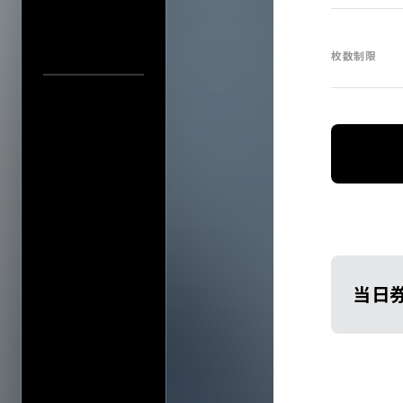
枚数制限
中止／延期の
過去の公演
検索
公演
当日