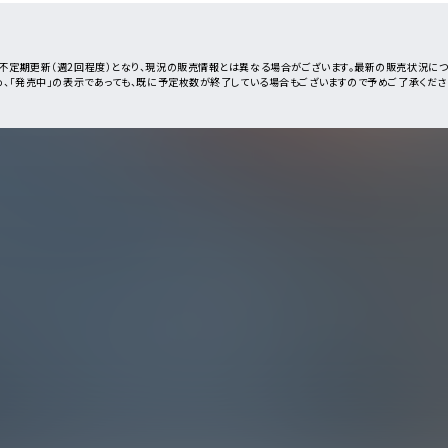
不定期更新（週2回程度）となり、現況の販売情報とは異なる場合がございます。最新の販売状況に
め、「発売中」の表示であっても、既に予定枚数が終了している場合もございますので予めご了承くださ