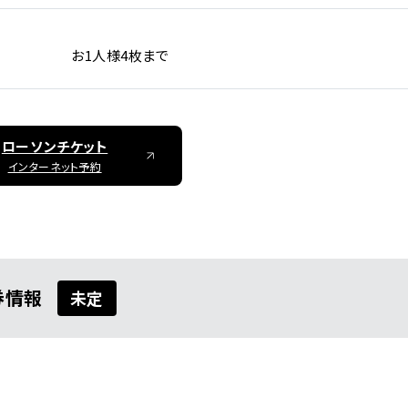
お1人様4枚まで
ローソンチケット
詳しく公演を
インターネット予約
探す
券情報
未定