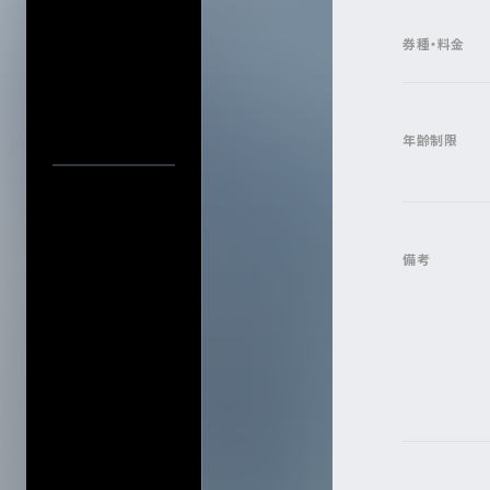
プライバシーポ
アーティスト・公演名で探す
このサイトにつ
券種・料金
サイトマップ
会社情報
株式会社ディス
公演日カレ
年齢制限
会社概要
公演日で探す
採用について
年
当日券情報
備考
会場で探す
今週発売の公演
入力内容をクリ