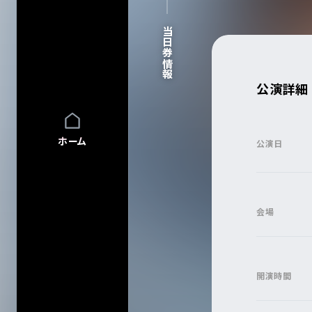
FAQ
FAQの内容をキーワード
当日券情報
INFO
INFO一覧
DI:GA
DI:GA ONLIN
公演詳細
フリーペーパー 
企業・
学校の方へ
イベント協賛に
ホーム
公演日
広告掲載につ
会館自主公演
学園祭お問い
チケットの団体
会場
グループ鑑賞に
その他情報
興行主の同意
転売チケット報
開演時間
サイト
について
特定商取引法