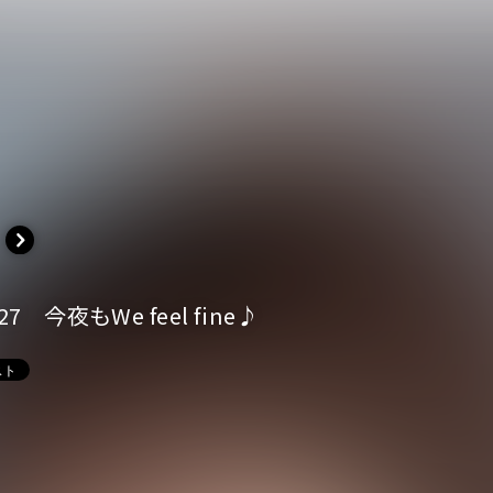
イベント一覧
ダー
7 今夜もWe feel fine♪
演
のチケットについて
演
場・配慮対応について
その他