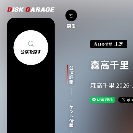
戻る
未定
当日券情報
公演を探す
森高千里
公演を探す
アーティスト・
公演詳細
新着公演
FAQ
公演日カレン
森高千里 2026-2
今週発売の公
当日券情報
チケットの買い方について
購入後
チケット情報
中止/延期の公
コンサートについて
車椅子でのご来
過去公演
祝い花・プレゼントについて
ヘルプ
会場一覧