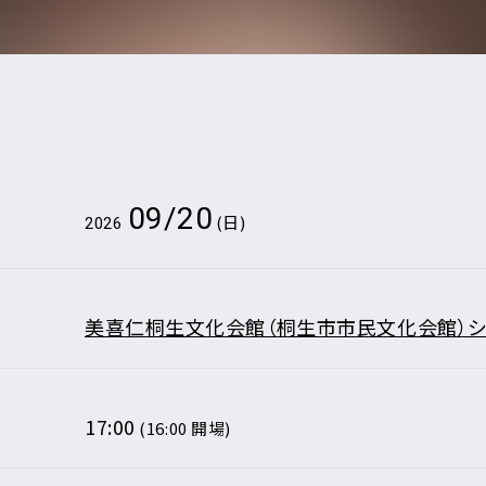
から検索
E
DI:GA
ついて
09/20
(日)
2026
いて
事業のご案内
合わせ
販売について
美喜仁桐生文化会館（桐生市市民文化会館）
ついて
なきチケット転売の禁止
告フォーム
17:00
(16:00 開場)
の表示