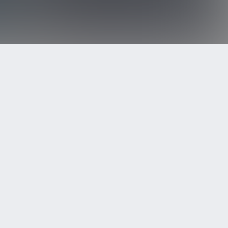
TOP
ISK GARAGE inc. DISK GARAGE及びDI:GAはDISK GARAGEの登録商標です。
opyright
2026 DISK GARAGE inc. All Rights Reserved.