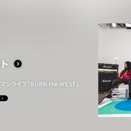
スト
イベント一覧
ダー
ンライブ「BURN the WEST」
演
のチケットについて
演
場・配慮対応について
その他