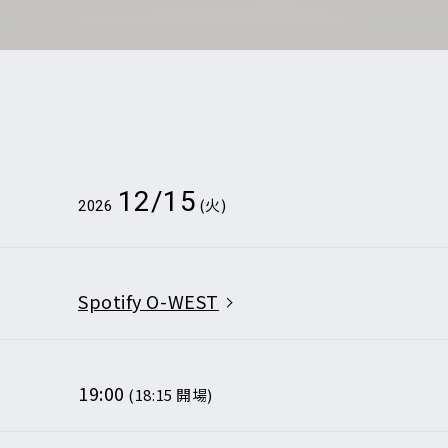
から検索
E
DI:GA
ついて
12/15
(火)
2026
いて
事業のご案内
合わせ
販売について
Spotify O-WEST
ついて
なきチケット転売の禁止
告フォーム
19:00
(18:15 開場)
の表示