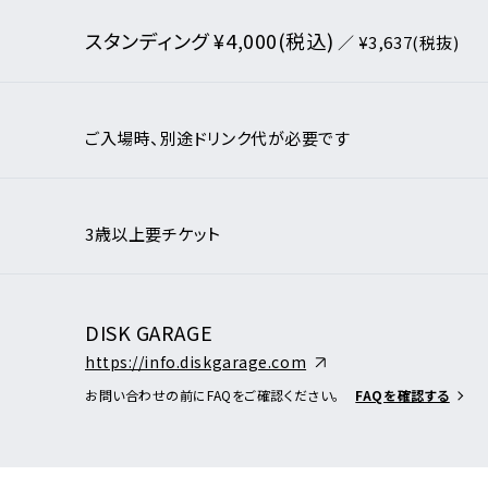
リシー
スタンディング ¥4,000(税込)
いて
／ ¥3,637(税抜)
ンダー
月
日
クガレージ
ご入場時、別途ドリンク代が必要です
アーティスト・
イベント一覧
3歳以上要チケット
新着公演
ア
DISK GARAGE
https://info.diskgarage.com
お問い合わせの前にFAQをご確認ください。
FAQを確認する