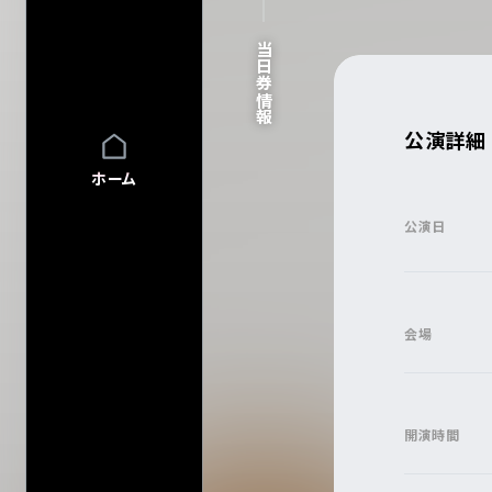
FAQ
FAQの内容をキーワード
当日券情報
INFO
INFO一覧
DI:GA
DI:GA ONLIN
公演詳細
フリーペーパー 
ホーム
企業・
学校の方へ
イベント協賛に
公演日
広告掲載につ
会館自主公演
学園祭お問い
チケットの団体
会場
グループ鑑賞に
その他情報
興行主の同意
転売チケット報
開演時間
アーティスト・公演名で探す
サイト
について
特定商取引法