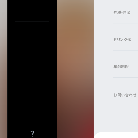
プライバシーポ
このサイトにつ
券種・料金
公演日カレ
サイトマップ
公演日で探す
年
会社情報
株式会社ディス
ドリンク代
会社概要
当日券情報
採用について
会場で探す
年齢制限
今週発売の公演
入力内容をクリ
お問い合わせ