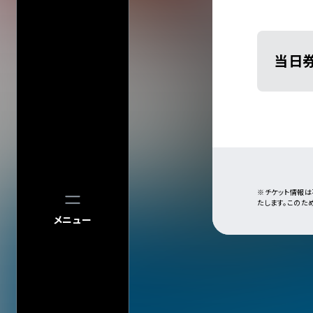
中止／延期の
過去の公演
検索
公演
当日
※チケット情報は
たします。このた
メニュー