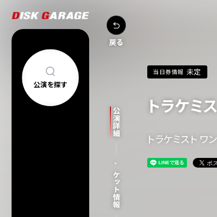
戻る
未定
当日券情報
公演を探す
トラケミ
公演を探す
アーティスト・
公演詳細
新着公演
FAQ
公演日カレン
トラケミスト ワンマ
今週発売の公
当日券情報
チケットの買い方について
購入後
チケット情報
中止/延期の公
コンサートについて
車椅子でのご来
過去公演
祝い花・プレゼントについて
ヘルプ
会場一覧