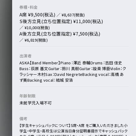
券種・料金
A席 ¥9,500(税込)
／ ¥8,637(税抜)
S後方立見(立ち位置指定) ¥11,000(税込)
／ ¥10,000(税抜)
A後方立見(立ち位置指定) ¥7,500(税込)
／ ¥6,819(税抜)
出演者
ASKA
【Band Member】
Piano：澤近 泰輔
Drums：吉田 佳史
Bass：荻原 基文
Guitar：鈴川 真樹
Guitar：設楽 博臣
Violin：ク
ラッシャー木村
Sax：David Negrete
Backing vocal：高橋 あ
ず美
Backing vocal：結城 安浩
年齢制限
未就学児入場不可
備考
【学⽣キャッシュバックについて】
S席・A席 をご購⼊いただきました小
学生・中学⽣・⾼校⽣は公演当⽇身分証明書提⽰でキャッシュバック