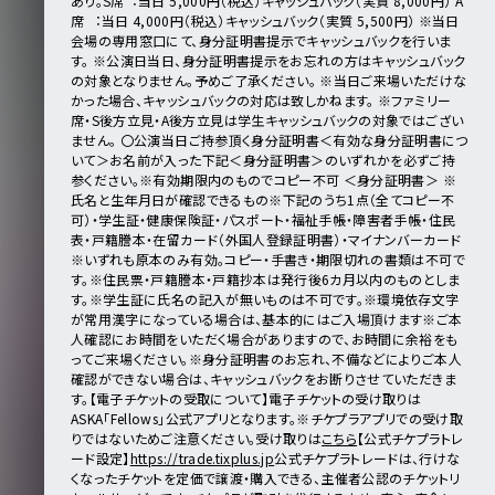
あり。
S席︓当⽇ 5,000円（税込）キャッシュバック（実質 8,000円）
A
席 ︓当⽇ 4,000円（税込）キャッシュバック（実質 5,500円）
※当⽇
会場の専⽤窓⼝にて、身分証明書提⽰でキャッシュバックを⾏いま
す。
※公演⽇当⽇、身分証明書提⽰をお忘れの⽅はキャッシュバック
の対象となりません。予めご了承ください。
※当⽇ご来場いただけな
かった場合、キャッシュバックの対応は致しかねます。
※ファミリー
席・S後方立見・A後方立見は学⽣キャッシュバックの対象ではござい
ません。
〇公演当日ご持参頂く身分証明書
＜有効な身分証明書につ
いて＞
お名前が入った下記＜身分証明書＞のいずれかを必ずご持
参ください。
※有効期限内のものでコピー不可
＜身分証明書＞ ※
氏名と生年月日が確認できるもの
※下記のうち1点（全てコピー不
可）
・学生証
・健康保険証
・パスポート
・福祉手帳
・障害者手帳
・住民
表
・戸籍謄本
・在留カード（外国人登録証明書）
・マイナンバーカード
※いずれも原本のみ有効。コピー・手書き・期限切れの書類は不可で
す。
※住民票・戸籍謄本・戸籍抄本は発行後6カ月以内のものとしま
す。
※学生証に氏名の記入が無いものは不可です。
※環境依存文字
が常用漢字になっている場合は、基本的にはご入場頂けます
※ご本
人確認にお時間をいただく場合がありますので、お時間に余裕をも
ってご来場ください。
※身分証明書のお忘れ、不備などによりご本人
確認ができない場合は、キャッシュバックをお断りさせていただきま
す。
【電子チケットの受取について】
電子チケットの受け取りは
ASKA「Fellows」公式アプリとなります。
※チケプラアプリでの受け取
りではないためご注意ください。
受け取りは
こちら
【公式チケプラトレ
ード設定】
https://trade.tixplus.jp
公式チケプラトレードは、行けな
くなったチケットを定価で譲渡・購入できる、主催者公認のチケットリ