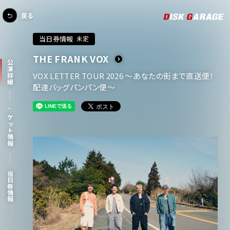
戻る
当日券情報
未定
THE FRANK VOX
公演詳細
VOX LETTER TOUR 2026 ～あなたの街まで直送便！
配達バッグパンパン便～
チケット情報
当日券情報