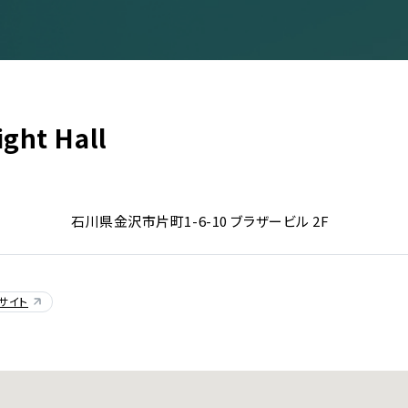
ght Hall
イベント一覧
石川県金沢市片町1-6-10 ブラザービル 2F
ダー
演
サイト
のチケットについて
演
場・配慮対応について
その他