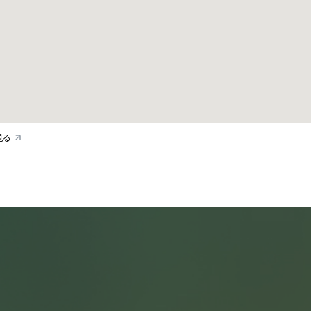
リシー
いて
クガレージ
覧
見る
詳しく公演を
探す