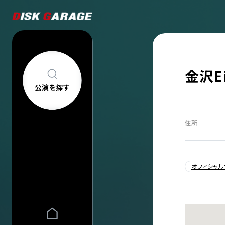
金沢Ei
公演を探す
公演を探す
アーティスト・
住所
新着公演
FAQ
公演日カレン
今週発売の公
当日券情報
オフィシャル
チケットの買い方について
購入後
中止/延期の公
コンサートについて
車椅子でのご来
過去公演
祝い花・プレゼントについて
ヘルプ
会場一覧