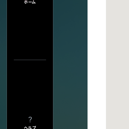
FAQ
ホーム
FAQの内容をキーワード
INFO
INFO一覧
アーティスト・公演名で探す
DI:GA
DI:GA ONLIN
フリーペーパー 
公演日カレ
企業・
学校の方へ
イベント協賛に
公演日で探す
広告掲載につ
会館自主公演
年
学園祭お問い
当日券情報
チケットの団体
会場で探す
グループ鑑賞に
その他情報
興行主の同意
今週発売の公演
転売チケット報
入力内容をクリ
サイト
について
特定商取引法
ヘルプ