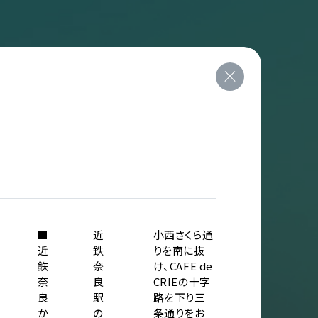
■
近
小西さくら通
近
鉄
りを南に抜
鉄
奈
け、CAFE de
奈
良
CRIEの十字
良
駅
路を下り三
か
の
条通りをお