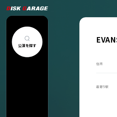
EVAN
公演を探す
公演を探す
アーティスト・
住所
新着公演
FAQ
公演日カレン
今週発売の公
当日券情報
最寄り駅
チケットの買い方について
購入後
中止/延期の公
コンサートについて
車椅子でのご来
過去公演
祝い花・プレゼントについて
ヘルプ
会場一覧