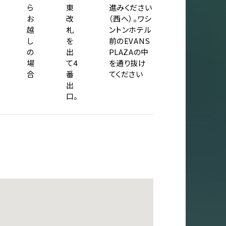
ら
東
進みください
お
改
（西へ）。ワシ
越
札
ントンホテル
し
を
前のEVANS
の
出
PLAZAの中
場
て4
を通り抜け
合
番
てください
出
口。