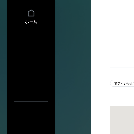
FAQ
FAQの内容をキーワード
INFO
INFO一覧
ホーム
DI:GA
DI:GA ONLIN
フリーペーパー 
企業・
学校の方へ
イベント協賛に
広告掲載につ
アーティスト・公演名で探す
会館自主公演
学園祭お問い
オフィシャル
チケットの団体
グループ鑑賞に
公演日カレ
公演日で探す
その他情報
興行主の同意
年
転売チケット報
当日券情報
サイト
について
特定商取引法
会場で探す