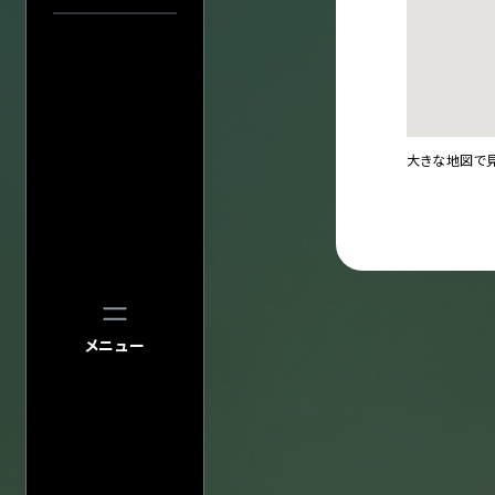
中止／延期の
過去の公演
検索
公演
大きな地図で
メニュー