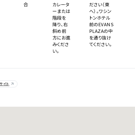
から検索
合
カレータ
ださい（東
ーまたは
へ）。ワシン
階段を
トンホテル
降り、右
前のEVANS
斜め前
PLAZAの中
E
方にお進
を通り抜け
DI:GA
みくださ
てください。
い。
ついて
いて
事業のご案内
合わせ
サイト
販売について
ついて
ンダー
なきチケット転売の禁止
月
日
告フォーム
アーティスト・
イベント一覧
の表示