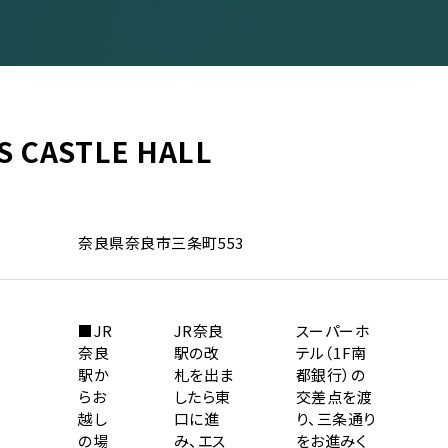
S CASTLE HALL
イベント一覧
奈良県奈良市三条町553
ダー
演
■JR
JR奈良
スーパーホ
のチケットについて
奈良
駅の改
テル（1F南
演
場・配慮対応について
駅か
札を出ま
都銀行）の
らお
したら東
交差点を渡
その他
越し
口に進
り、三条通り
の場
み、エス
をお進みく