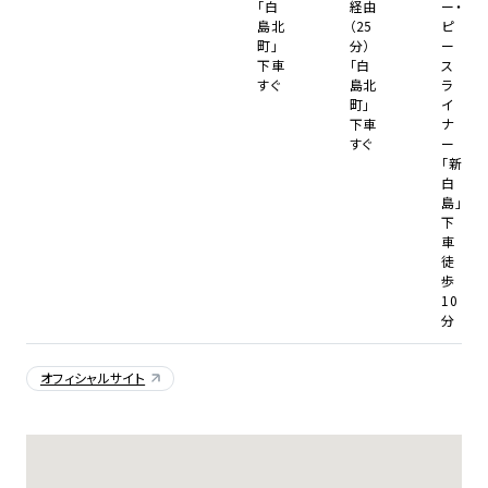
「白
経由
ー・
島北
（25
ピ
町」
分）
ー
下車
「白
ス
すぐ
島北
ラ
町」
イ
下車
ナ
すぐ
ー
「新
白
島」
下
車
徒
歩
10
分
オフィシャルサイト