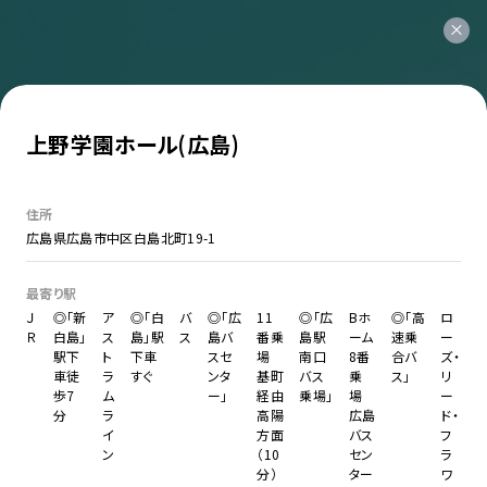
上野学園ホール(広島)
住所
広島県広島市中区白島北町19-1
最寄り駅
Ｊ
◎「新
ア
◎「白
バ
◎「広
11
◎「広
Bホ
◎「高
ロ
Ｒ
白島」
ス
島」駅
ス
島バ
番乗
島駅
ーム
速乗
ー
駅下
ト
下車
スセ
場
南口
8番
合バ
ズ・
車徒
ラ
すぐ
ンタ
基町
バス
乗
ス」
リ
歩7
ム
ー」
経由
乗場」
場
ー
分
ラ
高陽
広島
ド・
イ
方面
バス
フ
ン
（10
セン
ラ
分）
ター
ワ