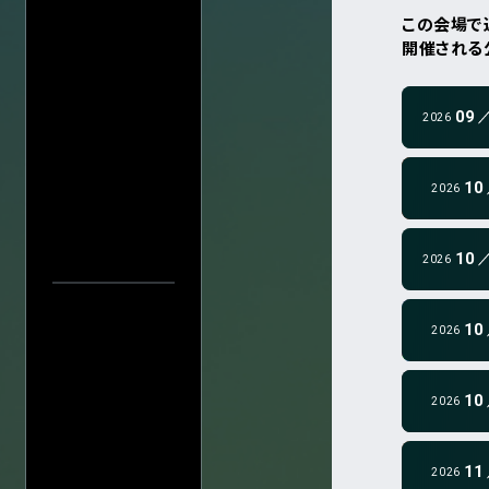
この会場で
" data-color="g
開催される
会場一
" data-color="g
09
2026
" data-color="g
10
2026
" data-color="g
10
2026
" data-color="g
10
2026
中止／延期の
過去の公演
検索
" data-color="g
公演
10
2026
" data-color="g
11
2026