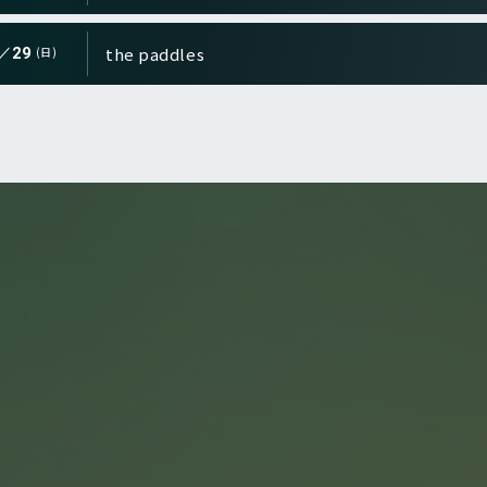
the paddles
29
(日)