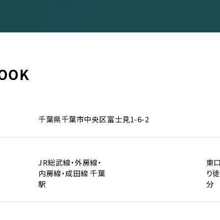
OOK
イベント一覧
千葉県千葉市中央区富士見1-6-2
ダー
演
JR総武線・外房線・
東
のチケットについて
内房線・成田線 千葉
り徒
演
場・配慮対応について
駅
分
その他