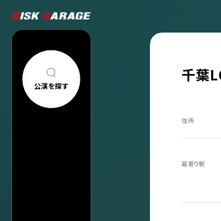
千葉L
公演を探す
公演を探す
アーティスト・
住所
新着公演
FAQ
公演日カレン
今週発売の公
当日券情報
最寄り駅
チケットの買い方について
購入後
中止/延期の公
コンサートについて
車椅子でのご来
過去公演
祝い花・プレゼントについて
ヘルプ
会場一覧