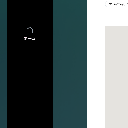
FAQ
FAQの内容をキーワード
オフィシャル
INFO
INFO一覧
DI:GA
DI:GA ONLIN
フリーペーパー 
ホーム
企業・
学校の方へ
イベント協賛に
広告掲載につ
会館自主公演
学園祭お問い
チケットの団体
グループ鑑賞に
アーティスト・公演名で探す
その他情報
興行主の同意
転売チケット報
サイト
について
特定商取引法
公演日カレ