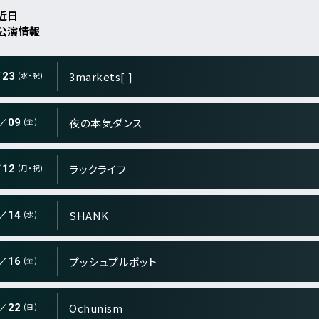
近日
ry">
公演情報
覧
ry">
3markets[ ]
23
(水・祝)
ry">
夜の本気ダンス
09
(金)
ry">
ラックライフ
12
(月・祝)
ry">
SHANK
14
(水)
詳しく公演を
ry">
プッシュプルポット
探す
16
(金)
ry">
Ochunism
22
(日)