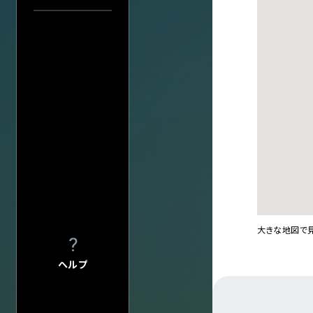
公演日で探す
プライバシーポ
このサイトにつ
年
サイトマップ
当日券情報
会社情報
株式会社ディス
会場で探す
会社概要
採用について
今週発売の公演
入力内容をクリ
大きな地図で
ヘルプ