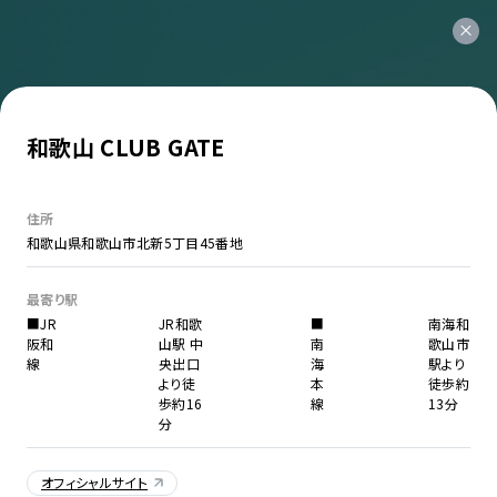
和歌山 CLUB GATE
住所
和歌山県和歌山市北新5丁目45番地
最寄り駅
■JR
JR和歌
■
南海和
阪和
山駅 中
南
歌山市
線
央出口
海
駅より
より徒
本
徒歩約
歩約16
線
13分
分
オフィシャルサイト