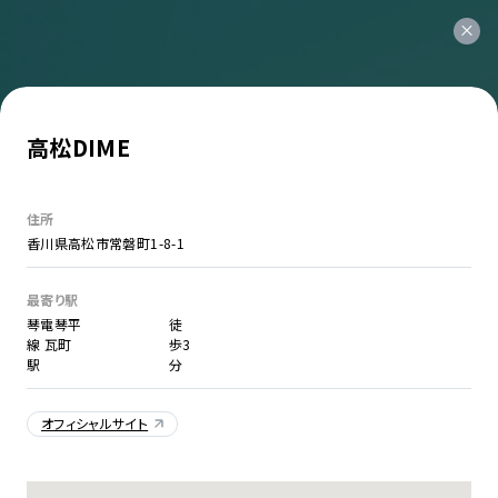
高松DIME
住所
香川県高松市常磐町1-8-1
最寄り駅
琴電琴平
徒
線 瓦町
歩3
駅
分
オフィシャルサイト