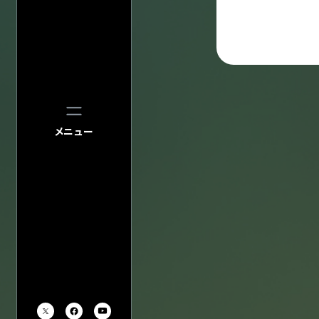
中止／延期の
過去の公演
検索
公演
メニュー