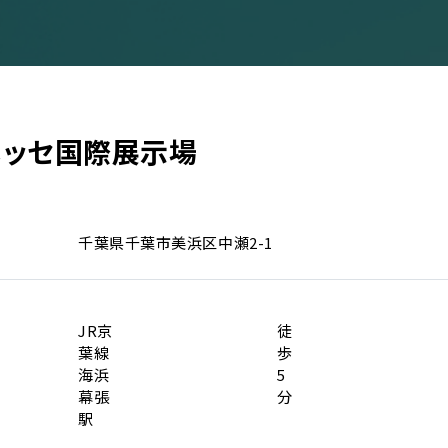
メッセ国際展示場
イベント一覧
千葉県千葉市美浜区中瀬2-1
ダー
演
JR京
徒
のチケットについて
葉線
歩
演
場・配慮対応について
海浜
5
幕張
分
その他
駅