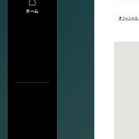
FAQ
FAQの内容をキーワード
ホーム
INFO
INFO一覧
オフィシャル
DI:GA
DI:GA ONLIN
フリーペーパー 
アーティスト・公演名で探す
企業・
学校の方へ
イベント協賛に
広告掲載につ
会館自主公演
公演日カレ
公演日で探す
学園祭お問い
チケットの団体
年
グループ鑑賞に
当日券情報
その他情報
興行主の同意
会場で探す
転売チケット報
今週発売の公演
サイト
について
特定商取引法