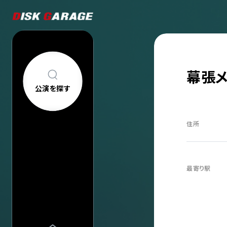
幕張
公演を探す
公演を探す
アーティスト・
住所
新着公演
FAQ
公演日カレン
今週発売の公
当日券情報
最寄り駅
チケットの買い方について
購入後
中止/延期の公
コンサートについて
車椅子でのご来
過去公演
祝い花・プレゼントについて
ヘルプ
会場一覧