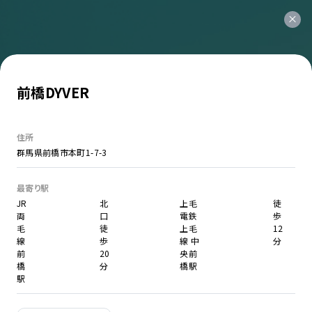
前橋DYVER
住所
群馬県前橋市本町1-7-3
最寄り駅
JR
北
上毛
徒
両
口
電鉄
歩
毛
徒
上毛
12
線
歩
線 中
分
前
20
央前
橋
分
橋駅
駅