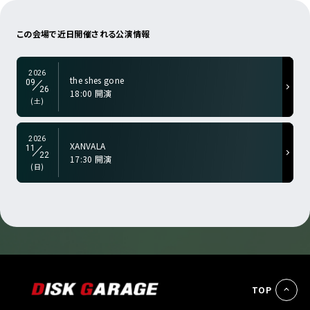
a-color="gry">
この会場で近日
開催される公演情報
2026
the shes gone
09
26
18:00 開演
a-color="gry">
(土)
2026
XANVALA
11
22
17:30 開演
(日)
TOP