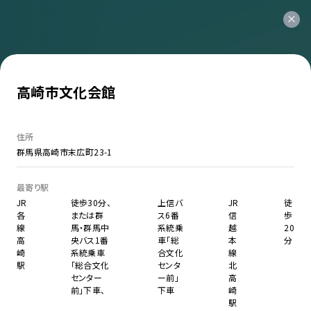
高崎市文化会館
住所
群馬県高崎市末広町23-1
最寄り駅
JR
徒歩30分、
上信バ
JR
徒
各
または群
ス6番
信
歩
線
馬・群馬中
系統乗
越
20
高
央バス1番
車「総
本
分
崎
系統乗車
合文化
線
駅
「総合文化
センタ
北
センター
ー前」
高
前」下車、
下車
崎
駅