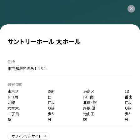
サントリーホール 大ホール
住所
東京都港区赤坂1-13-1
最寄り駅
東京メ
3番
東京メ
13
トロ南
出
トロ南
番出
北線
口よ
北線・銀
口よ
六本木
り徒
座線 溜
り徒
一丁目
歩5
池山王
歩5
駅
分
駅
分
オフィシャルサイト