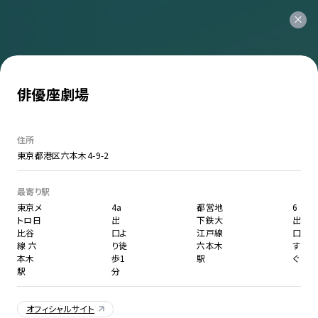
俳優座劇場
住所
東京都港区六本木4-9-2
最寄り駅
東京メ
4a
都営地
6
トロ日
出
下鉄大
出
比谷
口よ
江戸線
口
線 六
り徒
六本木
す
本木
歩1
駅
ぐ
駅
分
オフィシャルサイト