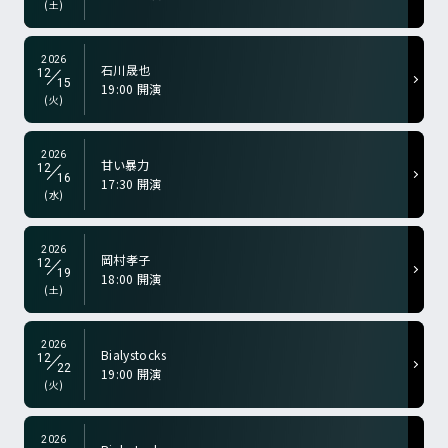
(土)
2026
石川晟也
12
15
19:00 開演
a-color="gry">
(火)
2026
甘い暴力
12
16
17:30 開演
a-color="gry">
(水)
2026
岡村孝子
12
19
18:00 開演
a-color="gry">
(土)
2026
Bialystocks
12
22
19:00 開演
a-color="gry">
(火)
2026