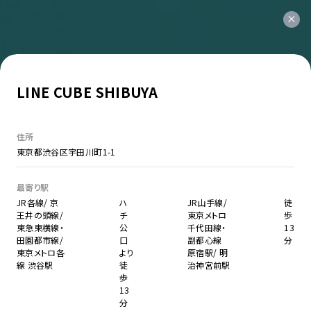
LINE CUBE SHIBUYA
住所
東京都渋谷区宇田川町1-1
最寄り駅
JR各線/ 京
ハ
JR山手線/
徒
王井の頭線/
チ
東京メトロ
歩
東急東横線・
公
千代田線・
13
田園都市線/
口
副都心線
分
東京メトロ各
より
原宿駅/ 明
線 渋谷駅
徒
治神宮前駅
歩
13
分