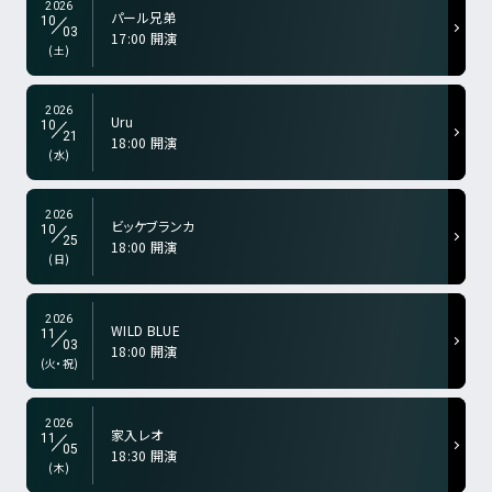
2026
パール兄弟
10
03
17:00 開演
a-color="gry">
(土)
2026
Uru
10
21
18:00 開演
a-color="gry">
(水)
2026
ビッケブランカ
10
25
18:00 開演
a-color="gry">
(日)
2026
WILD BLUE
11
03
18:00 開演
a-color="gry">
(火・祝)
2026
家入レオ
11
05
18:30 開演
a-color="gry">
(木)