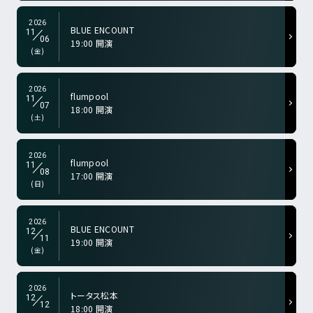
2026
BLUE ENCOUNT
11
06
19:00 開演
a-color="gry">
(金)
2026
flumpool
11
07
18:00 開演
a-color="gry">
(土)
2026
flumpool
11
08
17:00 開演
a-color="gry">
(日)
2026
BLUE ENCOUNT
12
11
19:00 開演
a-color="gry">
(金)
2026
トータス松本
12
12
18:00 開演
a-color="gry">