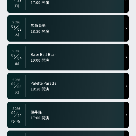
23
17:00 開演
a-color="gry">
(日)
2026
広瀬香美
09
03
18:30 開演
a-color="gry">
(木)
2026
Base Ball Bear
09
04
19:00 開演
a-color="gry">
(金)
2026
Palette Parade
09
08
18:30 開演
a-color="gry">
(火)
2026
藤井隆
09
23
17:00 開演
a-color="gry">
(水・祝)