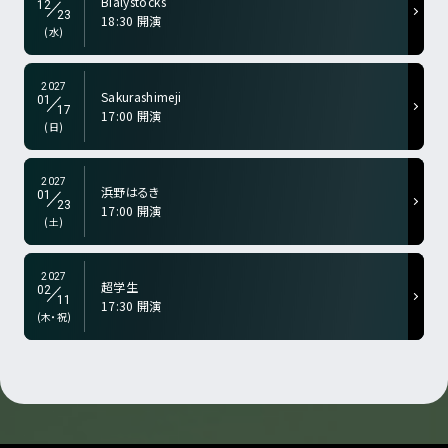
Bialystocks
12
23
18:30 開演
a-color="gry">
(水)
2027
Sakurashimeji
01
17
17:00 開演
a-color="gry">
(日)
2027
浜野はるき
01
23
17:00 開演
a-color="gry">
(土)
2027
超学生
02
11
17:30 開演
(木・祝)