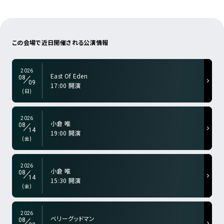
a-color="gry">
この会場で近日
開催される公演情報
2026
East Of Eden
08
09
17:00 開演
a-color="gry">
(日)
2026
小倉 唯
08
14
19:00 開演
a-color="gry">
(金)
2026
小倉 唯
08
14
15:30 開演
a-color="gry">
(金)
2026
ベリーグッドマン
08