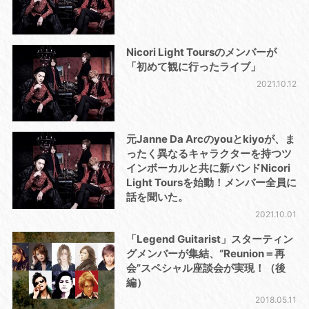
Nicori Light Toursのメンバーが
「初めて観に行ったライブ」
2021.10.12
元Janne Da Arcのyouとkiyoが、ま
ったく異なるキャラクターを持つツ
インボーカルと共に新バンドNicori
Light Toursを始動！メンバー全員に
話を聞いた。
2021.10.01
「Legend Guitarist」スターティン
グメンバーが集結、“Reunion＝再
会”スペシャル座談会が実現！（後
編）
2018.05.11