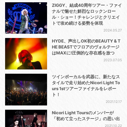
ZIGGY、結成40周年ツアー・ファイ
ナルで魅せた鮮烈なロックンロー
ル・ショー！チャレンジとクリエイ
トで攻め続ける姿勢を体現
2024.05.27
HYDE、声出しOK初のBEAUTY & T
HE BEASTでフロアのヴォルテージ
はMAXに!圧倒的な存在感を放つ
2023.07.05
ツインボーカルを武器に、新たなス
タイルで走り始めたNicori Light To
urs 1stツアーファイナルをレポー
ト！
2021.12.17
Nicori Light Toursのメンバーが
「初めて立ったステージ」の思い出
2021.10.22