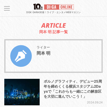
DISK GARAGE発！ライブ・エンタメWEBマガジン
ARTICLE
岡本 明 記事一覧
ライター
岡本 明
ポルノグラフィティ、デビュー25周
年を締めくくる横浜スタジアム2Da
ysで「これからも一緒にこの解放区
を大切に進んでいこう！」
2024.09.24