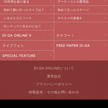
10年間を振り返る
アーティストの愛用品
初めて観に行ったライブは？
初めて立ったステージ
ふるさとエピソード
オススメの楽曲♪
今ハマっているものとは？
DI:GA ONLINE V
チケフー！
ライブフォト
FREE PAPER DI:GA
SPECIAL FEATURE
DI:GA ONLINEについて
運営会社
プライバシーポリシー
情報提供・その他お問い合わせ