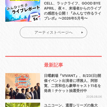
CELL、ラックライフ、GOOD BYE
APRIL、夜々、来場者からのライブ
の感想を公開！『みんなで作るライ
ブレポ』〜2026年5月号〜
アーティストページへ
最新記事
日曜劇場『VIVANT』、8/23(日)開
催イベント出演者に堺雅人、阿部
寛、二宮和也ら豪華キャスト11名を
発表！チケット抽選受付中
2026.08.06
ユニコーン、還暦シリーズの集大