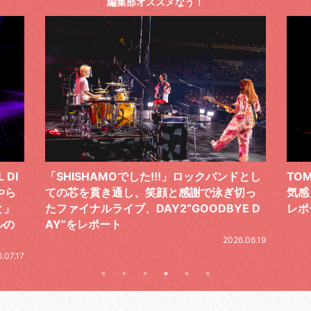
編集部オススメなう！
 DI
「SHISHAMOでした!!!」ロックバンドとし
TO
やら
ての芯を貫き通し、笑顔と感謝で泳ぎ切っ
気感
と」
たファイナルライブ、DAY2“GOODBYE D
レポ
ルの
AY”をレポート
2026.06.19
.07.17