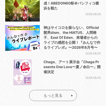
成！ABEDON60祭＠パシフィコ横
浜を観た
2026.08.06
神はサイコロを振らない、Official
髭男dism、the HIATUS、人間椅
子、East Of Eden、来場者からの
ライブの感想を公開！『みんなで作
るライブレポ』〜2026年8月号〜
2026.08.05
Chage、アート展示会「Chage Pr
esents One Love〜夏ノ余白〜」開
催決定
2026.08.05
もっと見る