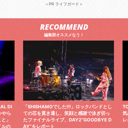
＜PR ライフガード＞
RECOMMEND
編集部オススメなう！
 DI
「SHISHAMOでした!!!」ロックバンドとし
TO
やら
ての芯を貫き通し、笑顔と感謝で泳ぎ切っ
気感
と」
たファイナルライブ、DAY2“GOODBYE D
レポ
ルの
AY”をレポート