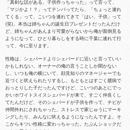
「真剣な話がある。子供作っちゃった」って言って、
「マジかよ！？」ってテンパってたら、「ちょっと連れ
てくる」って、こいつを連れてきて「はい、子供」って
(笑)。本当は姉ちゃんの誕生日プレゼントだったんだけ
ど、姉ちゃんがあんまり可愛がらないから俺が面倒見る
ようになって、ひとり暮らしをする時に千葉に連れて行
って、今に至ります。
性格は、シェパードよりシェパードに近いと言っていい
かもしれない。オーナーの俺の言うことしか聞かない
し、いつも俺の横にいて、顔見知りのマネージャーでも
近づくと吠えられたリするし。もともとはすごく臆病で
おっとりした子だったんですけど、こいつのあとにでっ
かいホワイトスイスシェパードが来て、すごく仲良くし
てたんだけど、そのシェパードが子供を作って、チビが
仲間外れにされちゃった。ストレスで家じゅうにマーキ
ングしたり、みんなに吠えるようになったんですよ。そ
こからキツい性格に変わっちゃった。たぶんショックだ