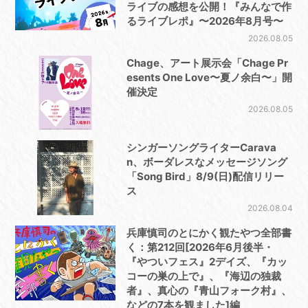
ライブの感想を公開！『みんなで作
るライブレポ』〜2026年8月号〜
2026.08.05
Chage、アート展示会「Chage Pr
esents One Love〜夏ノ余白〜」開
催決定
2026.08.05
シンガーソングライターCarava
n、ボーダレスなメッセージソング
「Song Bird」8/9(日)配信リリー
ス
2026.08.04
兵庫慎司のとにかく観たやつ全部書
く：第212回[2026年6月後半・
『やついフェス』2デイズ、『カッ
コーの巣の上で』、『海辺の独裁
者』、真心の『青山フォーク村』、
などの7本を観ました]編