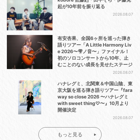
起が10年前を振り返る
2026.08.07
有安杏果、全国6ヶ所を巡った弾き
語りツアー「A Little Harmony Liv
e 2026〜雫ノ音〜」ファイナル！
初のソロコンサートから10年、止
むことのない成長を見せたステージ
2026.08.07
ハナレグミ、北関東＆中国山陰、東
京大阪を巡る弾き語りツアー『fara
way so close 2026 〜ハナレグミ
with sweet thing♡〜』10月より
開催決定
2026.08.07
もっと見る