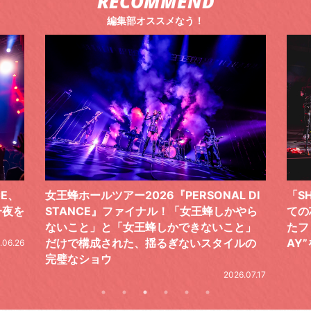
RECOMMEND
編集部オススメなう！
 DI
「SHISHAMOでした!!!」ロックバンドとし
TO
やら
ての芯を貫き通し、笑顔と感謝で泳ぎ切っ
気感
と」
たファイナルライブ、DAY2“GOODBYE D
レポ
ルの
AY”をレポート
2026.06.19
.07.17