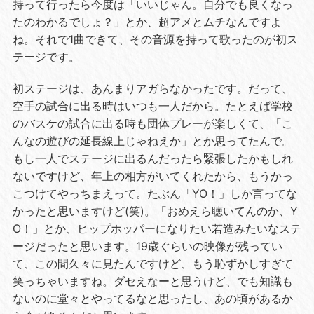
持って行ったら今度は「いいじゃん。自分でも良くなっ
たのわかるでしょ？」とか、超アメとムチなんですよ
ね。それで1曲できて、その音源を持って歌ったのが初ス
テージです。
初ステージは、あんまりアガらなかったです。だって、
空手の試合に出る時はいつも一人だから。たとえば学校
のバスケの試合に出る時も団体プレーが楽しくて、「こ
んなの遊びの延長線上じゃねえか」とか思ってたんで。
もし一人でステージに出るんだったら緊張したかもしれ
ないですけど、年上の相方がいてくれたから、もうかっ
こつけてやっちまえって。たぶん「YO！」しか言ってな
かったと思いますけど(笑)。「おめえら聴いてんのか、Y
O！」とか、ヒップホッパーになりたい若造みたいなステ
ージだったと思います。19歳ぐらいの映像が残ってい
て、この間久々に見たんですけど、もう恥ずかしすぎて
笑っちゃいますね。ダセえなーと思うけど、でも知識も
ないのに堂々とやってるなと思ったし、あの頃があるか