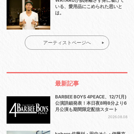
WATARUが肌身離さず身に着けて
いる、愛用品にこめられた思いと
は。
アーティストページへ
最新記事
BARBEE BOYS 4PEACE、12/7(月)
公演詳細発表！本日夜8時8分より6
月公演も期間限定配信スタート
2026.08.08
kobore 佐藤赳・田中そら・伊藤克