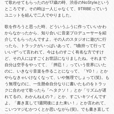
て歌わせてもらったのが17歳の時、渋谷のNoStyleという
ところです。その時は一人じゃなくて、9TRIBEっていう
ユニットを組んで二人でやりました。
歌を作ろうと思った時、どういうふうに作っていいかわ
からなかったから、知り合いに音楽プロデューサーを紹
介してもらったんですよ。その人のスタジオに遊びに行
ったら、トラックがいっぱいあって、“1曲持って行って
いいぞ”って言われて。今はものすごく有名な方ですけ
ど、その人にはすごくお世話になりましたね。それまで
自分は空手をやってて、「押忍！」っていう世界にいた
のに、いきなり音楽を作ることになって、「YO！」とか
やらなきゃいけなくなって、いや無理でしょって(笑)。も
う無理なのに、一生懸命自分なりに書いたものをトラッ
クに合わせて歌ったら「ヘタクソ！」とか「リズムが遅
れてるの、わかんねえの？」とか、すごいキツイんです
よ。「書き直して1週間後にまた来い！」とか言われて、
こいつマジむかつくとか思いながら(笑)。でも書き直して