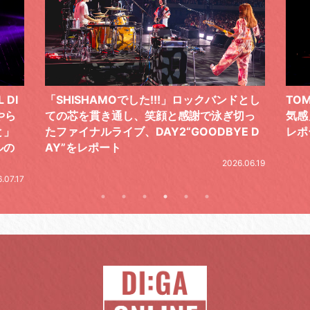
ドとし
TOMOO、３台の鍵盤で「6月から7月の空
筋肉
切っ
気感」を鮮やかに描いた、FC限定ライブを
の日
E D
レポート
とし
の拍
2026.07.17
.06.19