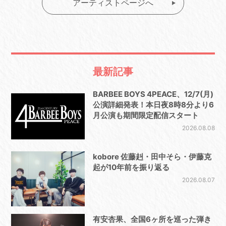
アーティストページへ
最新記事
BARBEE BOYS 4PEACE、12/7(月)
公演詳細発表！本日夜8時8分より6
月公演も期間限定配信スタート
2026.08.08
kobore 佐藤赳・田中そら・伊藤克
起が10年前を振り返る
2026.08.07
有安杏果、全国6ヶ所を巡った弾き