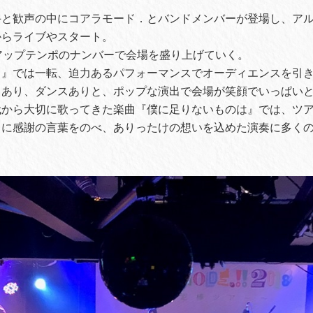
手と歓声の中にコアラモード．とバンドメンバーが登場し、アル
からライブやスタート。
アップテンポのナンバーで会場を盛り上げていく。
月』では一転、迫力あるパフォーマンスでオーディエンスを引
出あり、ダンスありと、ポップな演出で会場が笑顔でいっぱい
代から大切に歌ってきた楽曲『僕に足りないものは』では、ツ
とに感謝の言葉をのべ、ありったけの想いを込めた演奏に多く