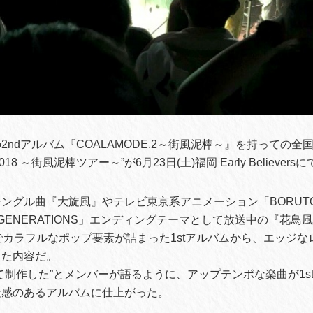
ndアルバム『COALAMODE.2～街風泥棒～』を持っての全国ツア
!2018 ～街風泥棒ツアー～”が6月23日(土)福岡 Early Believe
ングル曲『大旋風』やテレビ東京系アニメーション「BORUTO
XT GENERATIONS」エンディングテーマとして放送中の『花
でカラフルなポップ要素が詰まった1stアルバムから、エッジ
した内容だ。
て制作した”とメンバーが語るように、アップテンポな楽曲が1s
走感のあるアルバムに仕上がった。