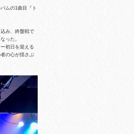
バムの1曲目『ト
き込み、終盤戦で
となった。
アー初日を迎える
の者の心が揺さぶ