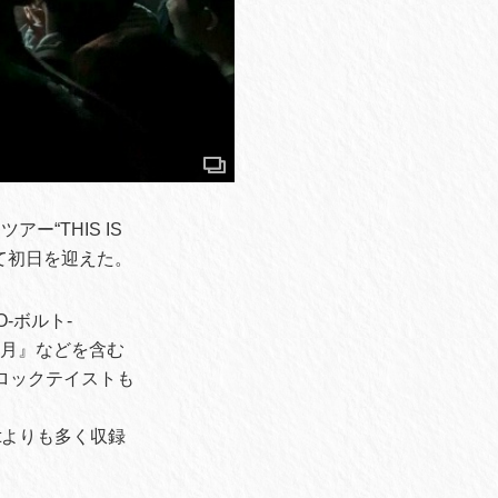
ー“THIS IS
rsにて初日を迎えた。
-ボルト-
鳥風月』などを含む
なロックテイストも
tよりも多く収録