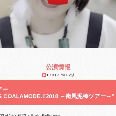
公演情報
DISK GARAGE公演
アー
 IS COALAMODE.!!2018 ～街風泥棒ツアー～”
3日(土) 福岡・Early Believers