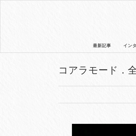
最新記事
イン
コアラモード．