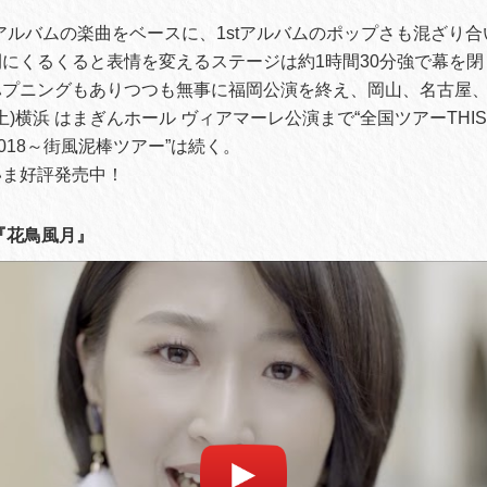
ndアルバムの楽曲をベースに、1stアルバムのポップさも混ざり合
にくるくると表情を変えるステージは約1時間30分強で幕を閉
ハプニングもありつつも無事に福岡公演を終え、岡山、名古屋
土)横浜 はまぎんホール ヴィアマーレ公演まで“全国ツアーTHIS 
!!2018～街風泥棒ツアー”は続く。
いま好評発売中！
『花鳥風月』