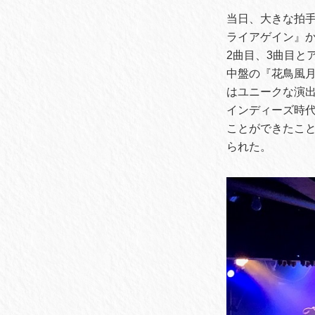
当日、大きな拍
ライアゲイン』
2曲目、3曲目と
中盤の『花鳥風
はユニークな演
インディーズ時
ことができたこ
られた。