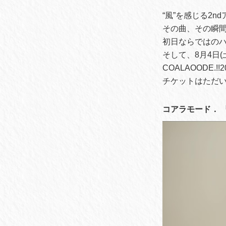
“風”を感じる2
その曲、その瞬間
初日ならではの
そして、8月4日(
COALAOODE.
チケットはただ
コアラモード． 