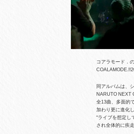
コアラモード．の2
COALAMODE.!
同アルバムは、シ
NARUTO NE
全13曲、多面的
加わり更に進化
“ライブを想定し
され全体的に疾