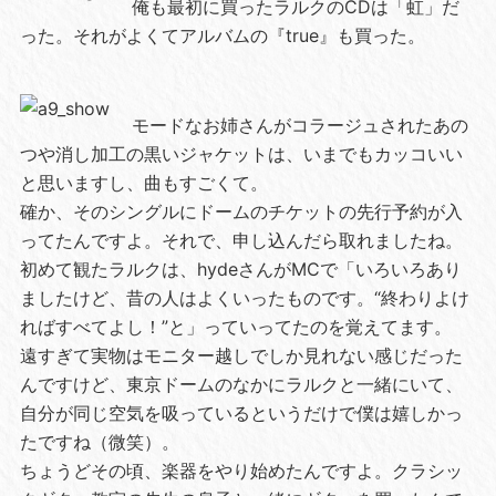
俺も最初に買ったラルクのCDは「虹」だ
った。それがよくてアルバムの『true』も買った。
モードなお姉さんがコラージュされたあの
つや消し加工の黒いジャケットは、いまでもカッコいい
と思いますし、曲もすごくて。
確か、そのシングルにドームのチケットの先行予約が入
ってたんですよ。それで、申し込んだら取れましたね。
初めて観たラルクは、hydeさんがMCで「いろいろあり
ましたけど、昔の人はよくいったものです。“終わりよけ
ればすべてよし！”と」っていってたのを覚えてます。
遠すぎて実物はモニター越しでしか見れない感じだった
んですけど、東京ドームのなかにラルクと一緒にいて、
自分が同じ空気を吸っているというだけで僕は嬉しかっ
たですね（微笑）。
ちょうどその頃、楽器をやり始めたんですよ。クラシッ