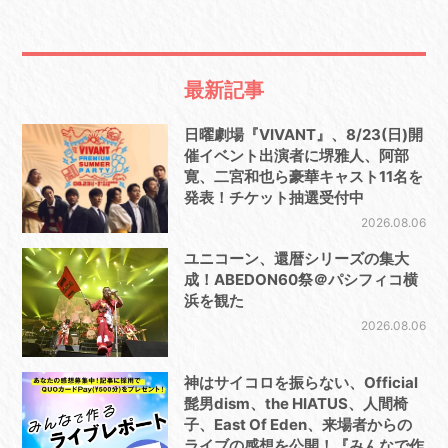
最新記事
日曜劇場『VIVANT』、8/23(日)開
催イベント出演者に堺雅人、阿部
寛、二宮和也ら豪華キャスト11名を
発表！チケット抽選受付中
2026.08.06
ユニコーン、還暦シリーズの集大
成！ABEDON60祭＠パシフィコ横
浜を観た
2026.08.06
神はサイコロを振らない、Official
髭男dism、the HIATUS、人間椅
子、East Of Eden、来場者からの
ライブの感想を公開！『みんなで作