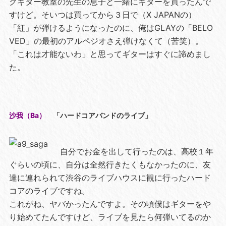
クギター教室の先生の息子と一緒にギターを買ったんで
すけど。そいつは買ってから３日で（X JAPANの）
「紅」が弾けるようになったのに、俺はGLAYの「BELO
VED」の最初のアルペジオさえ弾けなくて（苦笑）。
「これは才能ないわ」と思ってギターはすぐに諦めまし
た。
沙我（Ba）
「ハードコアバンドのライブ」
自分でお金を出して行ったのは、高校１年
ぐらいの頃に、自分は全然行きたくもなかったのに、友
達に連れられて渋谷のライブハウスに観に行ったハード
コアのライブですね。
これがね、ヤバかったんですよ。その頃僕はギターをや
り始めてたんですけど、ライブを見たら何弾いてるのか