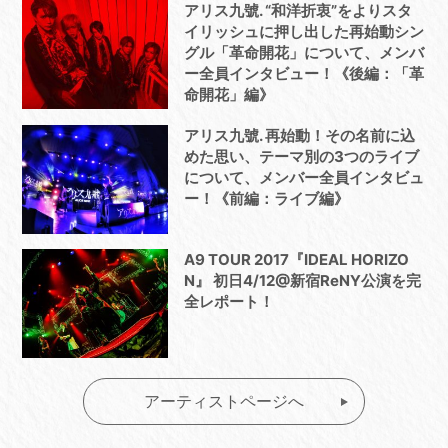
アリス九號. “和洋折衷”をよりスタ
イリッシュに押し出した再始動シン
グル「革命開花」について、メンバ
ー全員インタビュー！《後編：「革
命開花」編》
アリス九號. 再始動！その名前に込
めた思い、テーマ別の3つのライブ
について、メンバー全員インタビュ
ー！《前編：ライブ編》
A9 TOUR 2017『IDEAL HORIZO
N』 初日4/12@新宿ReNY公演を完
全レポート！
アーティストページへ