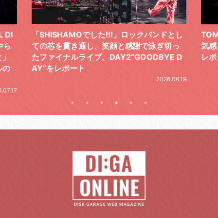
 DI
「SHISHAMOでした!!!」ロックバンドとし
TO
やら
ての芯を貫き通し、笑顔と感謝で泳ぎ切っ
気感
と」
たファイナルライブ、DAY2“GOODBYE D
レポ
ルの
AY”をレポート
2026.06.19
.07.17