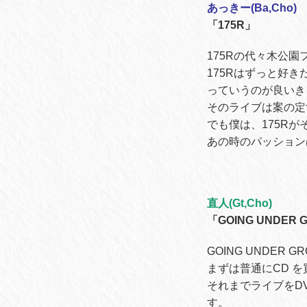
あっきー(Ba,Cho)
「175R」
175Rの代々木公
175Rはずっと好
っていうのが良いき
そのライブは案の定
でも僕は、175R
あの時のパッション
直人(Gt,Cho)
「GOING UNDER 
GOING UNDER 
まずは普通にCD 
それまでライブをD
す。