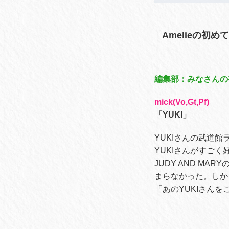
Amelieの初
編集部：みなさんの
mick(Vo,Gt,Pf)
「YUKI」
YUKIさんの武道館
YUKIさんがすご
JUDY AND M
まらなかった。しか
「あのYUKIさん