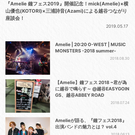
『Amelie 鐘フェス2019』開催記念！mick(Amelie)×横
山優也(KOTORI)×三浦詩音(Azami)による越谷つながり
座談会！
2019.05.17
Amelie | 20:20 O-WEST | MUSIC
MONSTERS -2018 summer-
2018.08.30
【Amelie】鐘フェス 2018 ~君が為
に越谷で鳴らす～ @越谷EASYGOIN
GS、越谷ABBEY ROAD
2018.07.24
Amelieが語る、『鐘フェス2018』
出演バンドの魅力とは？ vol.4
2018.06.13