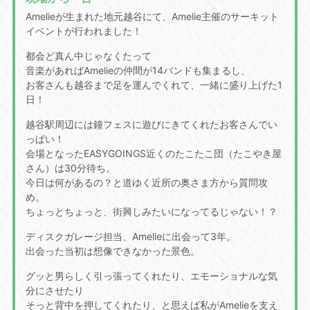
Amelieが生まれた地元越谷にて、Amelie主催のサーキット
イベントが行われました！
都会ど真ん中じゃなくたって
音楽があればAmelieの仲間が14バンドも集まるし、
お客さんも越谷まで足を運んでくれて、一緒に盛り上げた1
日！
越谷駅周辺には鐘フェスに遊びにきてくれたお客さんでい
っぱい！
会場となったEASYGOINGS近くのたこたこ団（たこやき屋
さん）は30分待ち。
今日は何があるの？と道ゆく近所の奥さま方から質問攻
め。
ちょっとちょっと、街興しみたいになってるじゃない！？
ディスクガレージ担当、Amelieに出会って3年。
出会った当初は想像できなかった景色。
グッと男らしく引っ張ってくれたり、エモーショナルな気
分にさせたり
そっと背中を押してくれたり、と思えば私がAmelieを支え