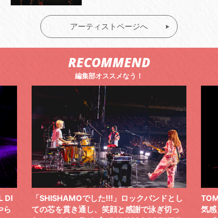
アーティストページへ
RECOMMEND
編集部オススメなう！
!!」ロックバンドとし
TOMOO、３台の鍵盤で「6月から7
顔と感謝で泳ぎ切っ
気感」を鮮やかに描いた、FC限定ラ