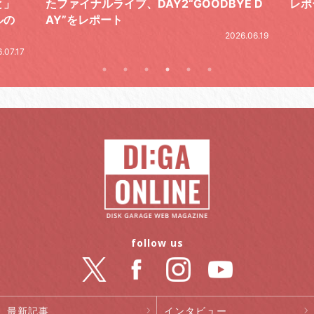
2“GOODBYE D
レポート
20
2026.06.19
follow us
最新記事
インタビュー