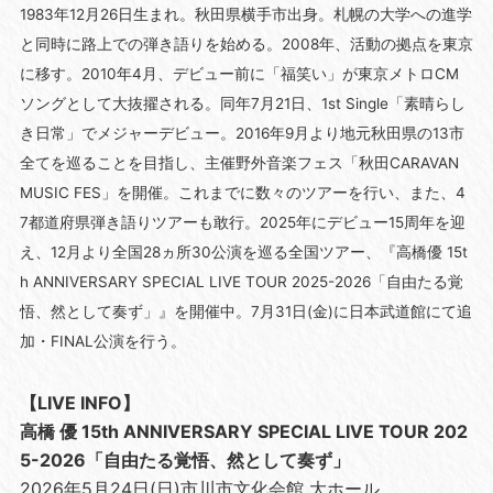
1983年12月26日生まれ。秋田県横手市出身。札幌の大学への進学
と同時に路上での弾き語りを始める。2008年、活動の拠点を東京
に移す。2010年4月、デビュー前に「福笑い」が東京メトロCM
ソングとして大抜擢される。同年7月21日、1st Single「素晴らし
き日常」でメジャーデビュー。2016年9月より地元秋田県の13市
全てを巡ることを目指し、主催野外音楽フェス「秋田CARAVAN
MUSIC FES」を開催。これまでに数々のツアーを行い、また、4
7都道府県弾き語りツアーも敢行。2025年にデビュー15周年を迎
え、12月より全国28ヵ所30公演を巡る全国ツアー、『高橋優 15t
h ANNIVERSARY SPECIAL LIVE TOUR 2025-2026「自由たる覚
悟、然として奏ず」』を開催中。7月31日(金)に日本武道館にて追
加・FINAL公演を行う。
【LIVE INFO】
高橋 優 15th ANNIVERSARY SPECIAL LIVE TOUR 202
5-2026「自由たる覚悟、然として奏ず」
2026年5月24日(日)市川市文化会館 大ホール