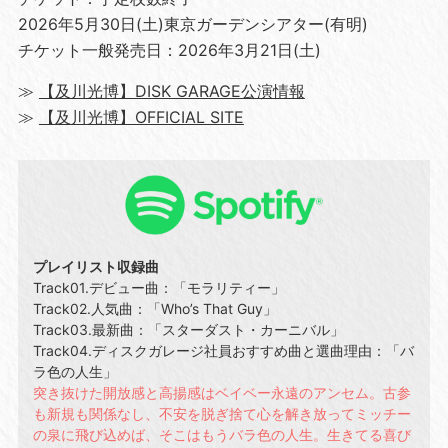
2026年5月30日(土)東京ガーデンシアター(有明)
チケット一般発売日：2026年3月21日(土)
≫
【及川光博】DISK GARAGE公演情報
≫
【及川光博】OFFICIAL SITE
プレイリスト収録曲
Track01.デビュー曲：「モラリティー」
Track02.人気曲：「Who’s That Guy」
Track03.最新曲：「スターダスト・カーニバル」
Track04.ディスクガレージ社員おすすめ曲と選曲理由：「バ
ラ色の人生」
突き抜けた開放感と高揚感はベイベー永遠のアンセム。古参
も新規も関係なし、不安を脱ぎ捨て心を解き放ってミッチー
の泉に飛び込めば、そこはもうバラ色の人生。生きてる喜び