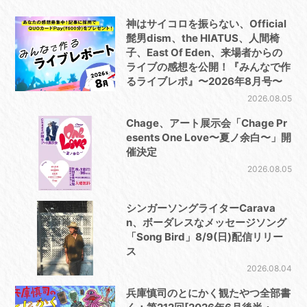
神はサイコロを振らない、Official
髭男dism、the HIATUS、人間椅
子、East Of Eden、来場者からの
ライブの感想を公開！『みんなで作
るライブレポ』〜2026年8月号〜
2026.08.05
Chage、アート展示会「Chage Pr
esents One Love〜夏ノ余白〜」開
催決定
2026.08.05
シンガーソングライターCarava
n、ボーダレスなメッセージソング
「Song Bird」8/9(日)配信リリー
ス
2026.08.04
兵庫慎司のとにかく観たやつ全部書