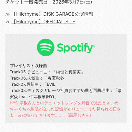
チケット一般発売日：2026年3月7日(土)
≫
【Hilcrhyme】DISK GARAGE公演情報
≫
【Hilcrhyme】OFFICIAL SITE
プレイリスト収録曲
Track05.デビュー曲：「純也と真菜実」
Track06.人気曲：「春夏秋冬」
Track07.最新曲：「EVIL」
Track08.ディスクガレージ社員おすすめ曲と選曲理由：「事
実愛 feat. 仲宗根泉(HY)」
HY仲宗根さんとのデュエットソングを野音で見たとき、め
ちゃくちゃ鳥肌が立った記憶があります。また見られる日を
楽しみに待っております。。。(高尾じさん)