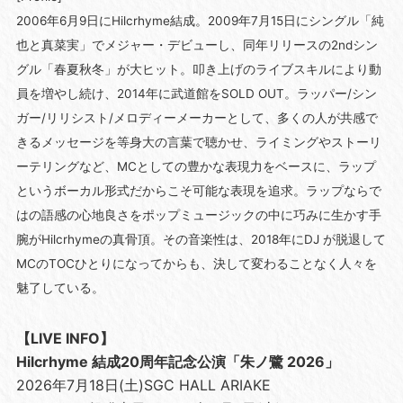
2006年6月9日にHilcrhyme結成。2009年7月15日にシングル「純
也と真菜実」でメジャー・デビューし、同年リリースの2ndシン
グル「春夏秋冬」が大ヒット。叩き上げのライブスキルにより動
員を増やし続け、2014年に武道館をSOLD OUT。ラッパー/シン
ガー/リリシスト/メロディーメーカーとして、多くの人が共感で
きるメッセージを等身大の言葉で聴かせ、ライミングやストーリ
ーテリングなど、MCとしての豊かな表現力をベースに、ラップ
というボーカル形式だからこそ可能な表現を追求。ラップならで
はの語感の心地良さをポップミュージックの中に巧みに生かす手
腕がHilcrhymeの真骨頂。その音楽性は、2018年にDJ が脱退して
MCのTOCひとりになってからも、決して変わることなく人々を
魅了している。
【LIVE INFO】
Hilcrhyme 結成20周年記念公演「朱ノ鷺 2026」
2026年7月18日(土)SGC HALL ARIAKE