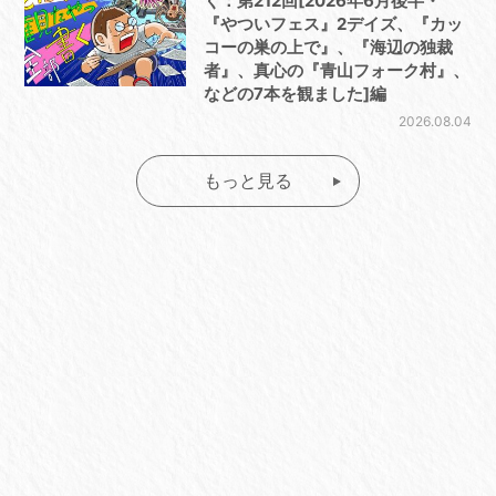
く：第212回[2026年6月後半・
『やついフェス』2デイズ、『カッ
コーの巣の上で』、『海辺の独裁
者』、真心の『青山フォーク村』、
などの7本を観ました]編
2026.08.04
もっと見る