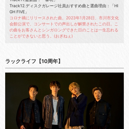
Track12.ディスクガレージ社員おすすめ曲と選曲理由：「HI
GH FIVE」
コロナ禍にリリースされた曲。2023年1月28日、市川市文化
会館公演で、コンサートでの声出しが解禁されたこの日。こ
の曲をお客さんとシンガロングできた日のことは一生忘れる
ことができないと思う。(おぎねぇ)
ラックライフ【10周年】