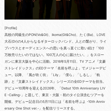
[Profile]
高校の同級生のPON(Vo&Gt)、ikoma(Gt&Cho)、たく(Ba)、LOVE
大石(Dr)の4人からなるギターロックバンド。人との繋がり、ライ
ブハウスとオーディエンスへの思いを真っ直ぐに歌い続け「100
万枚売りたいのではない。100万人の心に届けたい。」をスロー
ガンに東京大阪を中心に活動。2016年5月11日、TV アニメ『文豪
ストレイドックス』のEDテーマ「名前を呼ぶよ」でメジャーデビ
ュー。以降、「風が吹く街」「Lily」「僕ら」「しるし」「軌
跡」と『文豪ストレイドックス』シリーズの全EDテーマを担当。
デビュー10周年を迎える2026年、「Debut 10th Anniversary LIV
E -Calling-」と題して、東京・大阪・初のタイ公演含むツアーを
開催。デビュー記念日の5月11日には「名前を呼ぶよ -10th Anniv
ersary One Shot ver.-」を配信リリースする。