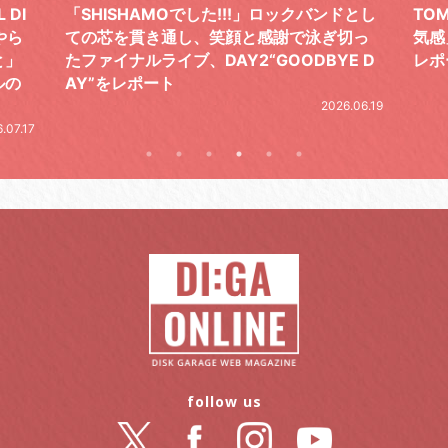
 DI
「SHISHAMOでした!!!」ロックバンドとし
TO
やら
ての芯を貫き通し、笑顔と感謝で泳ぎ切っ
気感
と」
たファイナルライブ、DAY2“GOODBYE D
レポ
ルの
AY”をレポート
2026.06.19
.07.17
follow us