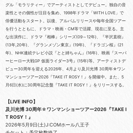
グル「モラリティー」でアーティストとしてデビュー。独自の音
楽性とその個性が注目を集め、1998年ドラマ「WITH LOVE」で
俳優活動をスタート。以後、アルバムリリースや毎年全国ツアー
を行うとともに、ドラマ・映画・CM等で活躍、現在に至る。主
な出演作に、ドラマ『相棒』シリーズ(09～12年)、『半沢直樹』
(13年,20年)、『グランメゾン東京』(19年)、『ドラゴン桜』(21
年)、NHK連続テレビ小説『とと姉ちゃん』(16年)、映画『スーパ
ーヒーロー大戦GP 仮面ライダー3号』(15年)等。アーティストデ
ビュー30周年を迎える2026年、4月より及川光博 30周年☆ワン
マンショーツアー2026『TAKE IT ROSY！』を開催中。また、5
月6日(水)に30周年記念盤『TAKE IT ROSY！』をリリースする。
【LIVE INFO】
及川光博 30周年☆ワンマンショーツアー2026『TAKE I
T ROSY！』
2026年5月9日(土)J:COMホール八王子
チケット：予定枚数終了