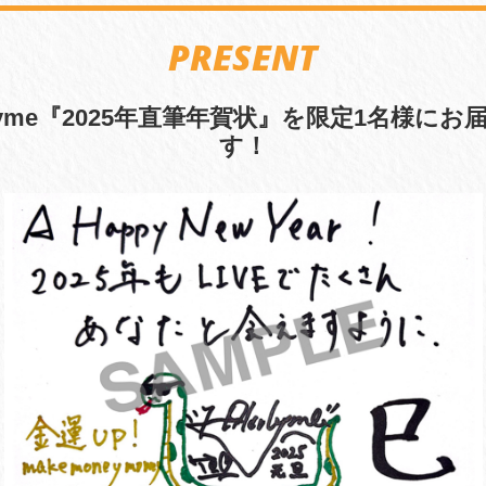
PRESENT
crhyme『2025年直筆年賀状』を限定1名様にお
す！