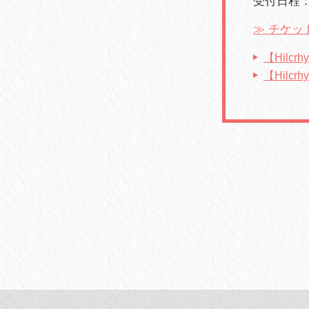
受付日程：20
≫ チケッ
【Hilcr
【Hilc