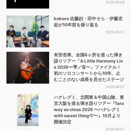
2026.08.08
kobore 佐藤赳・田中そら・伊藤克
起が10年前を振り返る
2026.08.07
有安杏果、全国6ヶ所を巡った弾き
語りツアー「A Little Harmony Liv
e 2026〜雫ノ音〜」ファイナル！
初のソロコンサートから10年、止
むことのない成長を見せたステージ
2026.08.07
ハナレグミ、北関東＆中国山陰、東
京大阪を巡る弾き語りツアー『fara
way so close 2026 〜ハナレグミ
with sweet thing♡〜』10月より
開催決定
2026.08.07