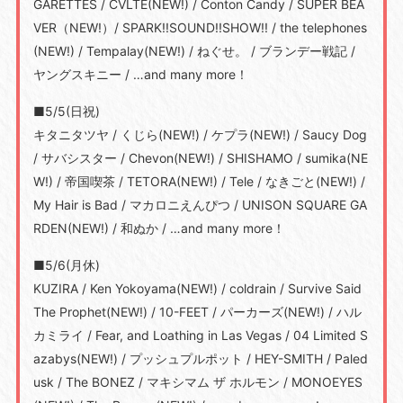
GARETTES / CVLTE(NEW!) / Conton Candy / SUPER BEA
VER（NEW!）/ SPARK!!SOUND!!SHOW!! / the telephones
(NEW!) / Tempalay(NEW!) / ねぐせ。 / ブランデー戦記 /
ヤングスキニー / …and many more！
■5/5(日祝)
キタニタツヤ / くじら(NEW!) / ケプラ(NEW!) / Saucy Dog
/ サバシスター / Chevon(NEW!) / SHISHAMO / sumika(NE
W!) / 帝国喫茶 / TETORA(NEW!) / Tele / なきごと(NEW!) /
My Hair is Bad / マカロニえんぴつ / UNISON SQUARE GA
RDEN(NEW!) / 和ぬか / …and many more！
■5/6(月休)
KUZIRA / Ken Yokoyama(NEW!) / coldrain / Survive Said
The Prophet(NEW!) / 10-FEET / パーカーズ(NEW!) / ハル
カミライ / Fear, and Loathing in Las Vegas / 04 Limited S
azabys(NEW!) / プッシュプルポット / HEY-SMITH / Paled
usk / The BONEZ / マキシマム ザ ホルモン / MONOEYES