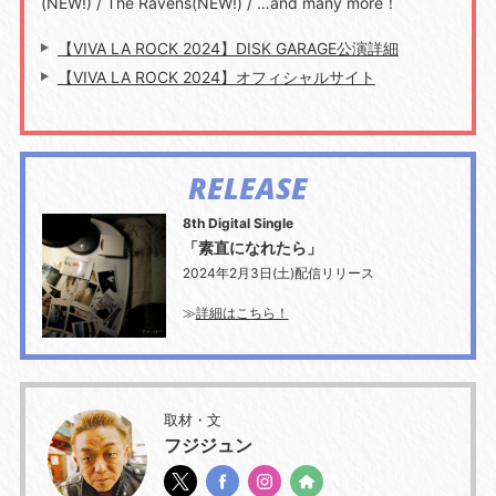
(NEW!) / The Ravens(NEW!) / …and many more！
【VIVA LA ROCK 2024】DISK GARAGE公演詳細
【VIVA LA ROCK 2024】オフィシャルサイト
RELEASE
8th Digital Single
「素直になれたら」
2024年2月3日(土)配信リリース
≫
詳細はこちら！
取材・文
フジジュン