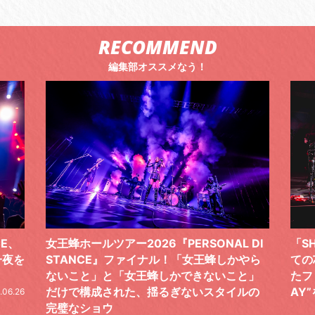
RECOMMEND
編集部オススメなう！
 DI
「SHISHAMOでした!!!」ロックバンドとし
TO
やら
ての芯を貫き通し、笑顔と感謝で泳ぎ切っ
気感
と」
たファイナルライブ、DAY2“GOODBYE D
レポ
ルの
AY”をレポート
2026.06.19