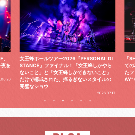
 DI
「SHISHAMOでした!!!」ロックバンドとし
TO
やら
ての芯を貫き通し、笑顔と感謝で泳ぎ切っ
気感
と」
たファイナルライブ、DAY2“GOODBYE D
レポ
ルの
AY”をレポート
2026.06.19
.07.17