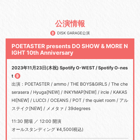
公演情報
DISK GARAGE公演
POETASTER presents DO SHOW & MORE N
IGHT 10th Anniversary
2023年11月23日(木祝) Spotify O-WEST / Spotify O-nes
t
出演：POETASTER / ammo / THE BOYS&GIRLS / The che
serasera / Hyuga[NEW] / INKYMAP[NEW] / ircle / KAKAS
HI[NEW] / LUCCI / OCEANS / POT / the quiet room / アル
ステイク[NEW] / メメタァ / 39degrees
11:30 開場 ／ 12:00 開演
オールスタンディング ¥4,500(税込)