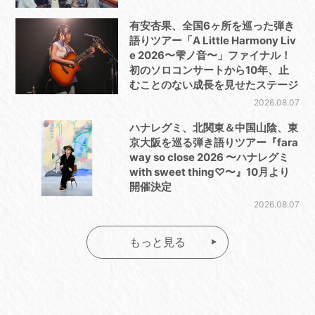
有安杏果、全国6ヶ所を巡った弾き
語りツアー「A Little Harmony Liv
e 2026〜雫ノ音〜」ファイナル！
初のソロコンサートから10年、止
むことのない成長を見せたステージ
2026.08.07
ハナレグミ、北関東＆中国山陰、東
京大阪を巡る弾き語りツアー『fara
way so close 2026 〜ハナレグミ
with sweet thing♡〜』10月より
開催決定
2026.08.07
もっと見る