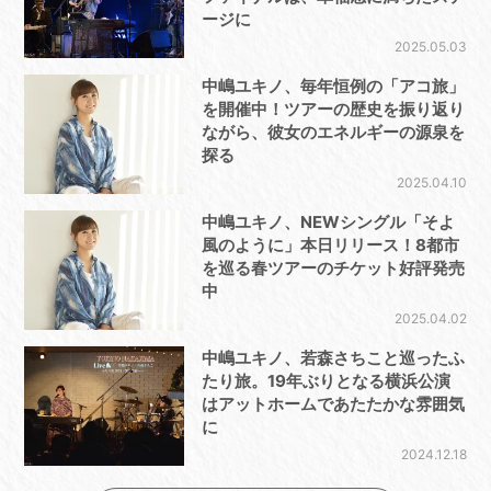
ージに
2025.05.03
中嶋ユキノ、毎年恒例の「アコ旅」
を開催中！ツアーの歴史を振り返り
ながら、彼女のエネルギーの源泉を
探る
2025.04.10
中嶋ユキノ、NEWシングル「そよ
風のように」本日リリース！8都市
を巡る春ツアーのチケット好評発売
中
2025.04.02
中嶋ユキノ、若森さちこと巡ったふ
たり旅。19年ぶりとなる横浜公演
はアットホームであたたかな雰囲気
に
2024.12.18