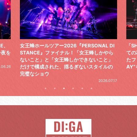
 DI
「SHISHAMOでした!!!」ロックバンドとし
TO
やら
ての芯を貫き通し、笑顔と感謝で泳ぎ切っ
気感
と」
たファイナルライブ、DAY2“GOODBYE D
レポ
ルの
AY”をレポート
2026.06.19
.07.17