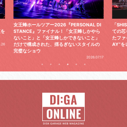
 DI
「SHISHAMOでした!!!」ロックバンドとし
TO
やら
ての芯を貫き通し、笑顔と感謝で泳ぎ切っ
気感
と」
たファイナルライブ、DAY2“GOODBYE D
レポ
ルの
AY”をレポート
2026.06.19
.07.17