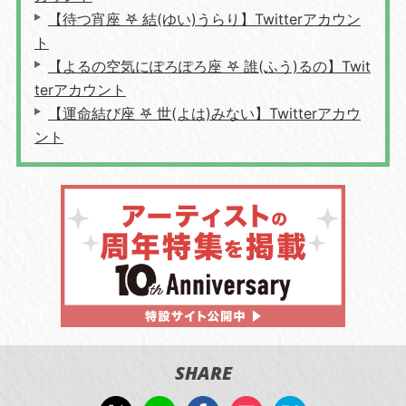
【待つ宵座 𖤐 結(ゆい)うらり】Twitterアカウン
ト
【よるの空気にぽろぽろ座 𖤐 誰(ふう)るの】Twit
terアカウント
【運命結び座 𖤐 世(よは)みない】Twitterアカウ
ント
SHARE