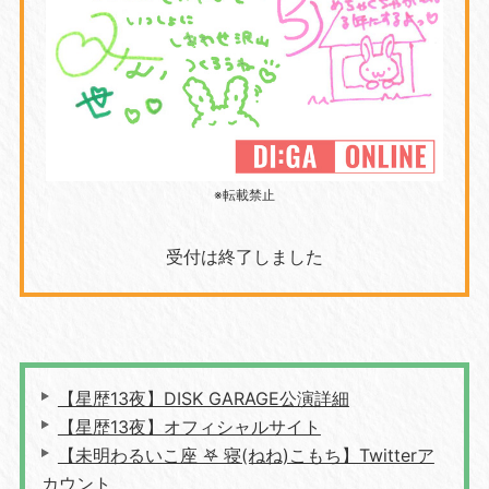
※転載禁止
受付は終了しました
【星歴13夜】DISK GARAGE公演詳細
【星歴13夜】オフィシャルサイト
【未明わるいこ座 𖤐 寝(ねね)こもち】Twitterア
カウント