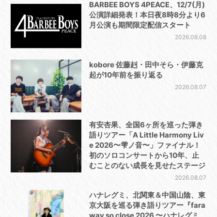
BARBEE BOYS 4PEACE、12/7(月)
公演詳細発表！本日夜8時8分より6
月公演も期間限定配信スタート
2026.08.08
kobore 佐藤赳・田中そら・伊藤克
起が10年前を振り返る
2026.08.07
有安杏果、全国6ヶ所を巡った弾き
語りツアー「A Little Harmony Liv
e 2026〜雫ノ音〜」ファイナル！
初のソロコンサートから10年、止
むことのない成長を見せたステージ
2026.08.07
ハナレグミ、北関東＆中国山陰、東
京大阪を巡る弾き語りツアー『fara
way so close 2026 〜ハナレグミ