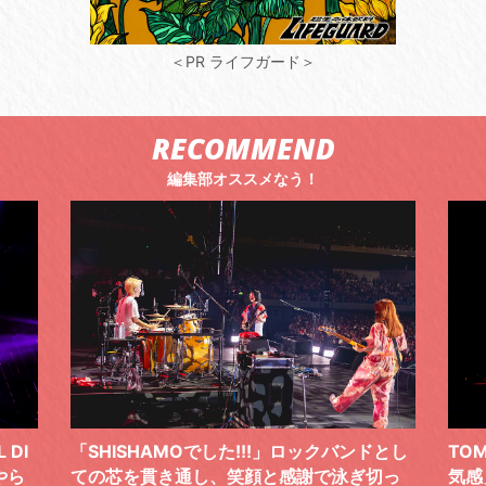
＜PR ライフガード＞
RECOMMEND
編集部オススメなう！
ドとし
TOMOO、３台の鍵盤で「6月から7月の空
筋肉
切っ
気感」を鮮やかに描いた、FC限定ライブを
の日