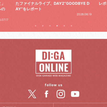
E D
レポート
とし
の拍
2026.07.17
.06.19
follow us